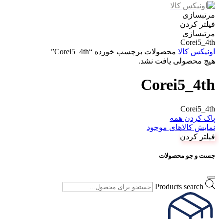
مرتبسازی
فیلتر کردن
مرتبسازی
Corei5_4th
اونیکس کالا
محصولات برچسب خورده “Corei5_4th”
هیچ محصولی یافت نشد.
Corei5_4th
Corei5_4th
پاک کردن همه
نمایش کالاهای موجود
فیلتر کردن
جست و جو محصولات
Products search