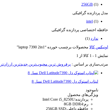
256GB
(1)
مدل پردازنده گرافیکی
intel
(1)
حافظه اختصاصی پردازنده گرافیکی
ندارد
(1)
اونیکس کالا
محصولات برچسب خورده “laptop 7390 2in1”
نمایش
1
-
1
کالا از
1
مرتب‌سازی بر اساس :
پرفروش ترین
محبوب‌ترین
جدیدترین
ارزان‌تر
لپتاپ استوک دل Dell Latitude7390 نسل 8
ناموجود
ویژگی‌های محصول
پردازنده
:
Intel Core i5_8250U
رم
:
8GB DDR4
حافظه داخلی
:
256GB SSD