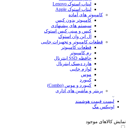
لپتاپ استوک Lenovo
لپتاپ استوک Apple
کامپیوتر های آماده
کامپیوتر بدون کیس
سیستم های پیشنهادی
کیس و مینی کیس استوک
ال این وان استوک
قطعات کامپیوتر و تجهیزات جانبی
قطعات کامپیوتر
رم کامپیوتر
حافظه SSD اینترنال
هارد دیسک اینترنال
لوازم جانبی
موس
کیبورد
کیبورد و موس (Combo)
پرینتر و ماشین های اداری
لیست قیمت هوشمند
اونیکس مگ
نمایش کالاهای موجود