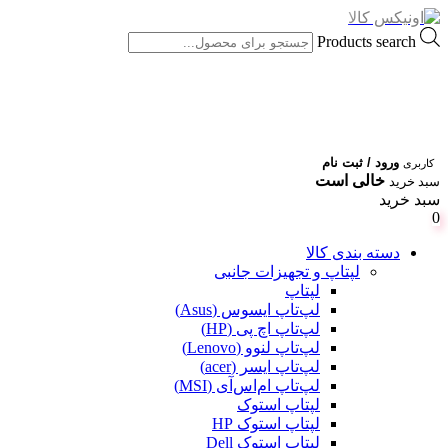
Products search
ورود / ثبت نام
کاربری
خالی است
سبد خرید
سبد خرید
0
دسته بندی کالا
لپتاپ و تجهیزات جانبی
لپتاپ
لپ‌تاپ ایسوس (Asus)
لپ‌تاپ اچ پی (HP)
لپ‌تاپ لنوو (Lenovo)
لپ‌تاپ ایسر (acer)
لپ‌تاپ ام‌اس‌آی (MSI)
لپتاپ استوک
لپتاپ استوک HP
لپتاپ استوک Dell