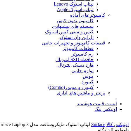
لپتاپ استوک Lenovo
لپتاپ استوک Apple
کامپیوتر های آماده
کامپیوتر بدون کیس
سیستم های پیشنهادی
کیس و مینی کیس استوک
ال این وان استوک
قطعات کامپیوتر و تجهیزات جانبی
قطعات کامپیوتر
رم کامپیوتر
حافظه SSD اینترنال
هارد دیسک اینترنال
لوازم جانبی
موس
کیبورد
کیبورد و موس (Combo)
پرینتر و ماشین های اداری
لیست قیمت هوشمند
اونیکس مگ
اونیکس کالا
Surface
لپتاپ استوک مایکروسافت مدل Surface Laptop 3 نسل10
نامعلوم
0 دیدگاه