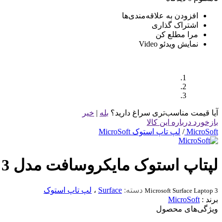
افزودن به علاقه‌مندی‌ها
اشتراک گذاری
مرا مطلع کن
نمایش ویدئو
Video
آیا قیمت مناسب‌تری سراغ دارید؟
بله
|
خیر
بازخورد درباره این کالا
MicroSoft
/
لپ تاپ استوک MicroSoft
لپتاپ استوک مایکروسافت مدل Surface Laptop 3 نسل10
دسته:
Surface
،
لپ تاپ استوک
Microsoft Surface Laptop 3
برند :
MicroSoft
ویژگی‌های محصول