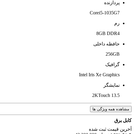
پردازنده
Corei5-1035G7
رم
8GB DDR4
حافظه داخلی
256GB
گرافیک
Intel Iris Xe Graphics
نمایشگر
13.5 2KTouch
مشاهده همه ویژگی ها
کابل برق
آخرین‌ قیمت ثبت‌ شده