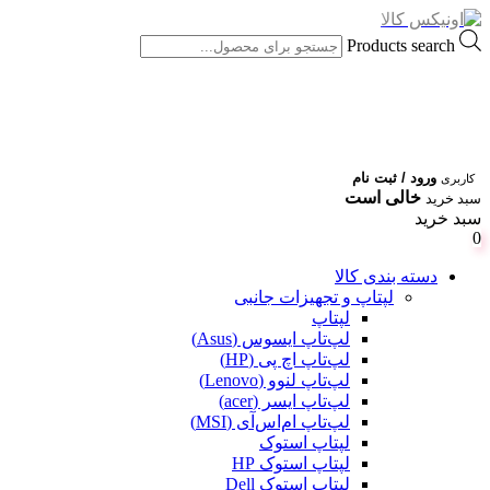
Products search
ورود / ثبت نام
کاربری
خالی است
سبد خرید
سبد خرید
0
دسته بندی کالا
لپتاپ و تجهیزات جانبی
لپتاپ
لپ‌تاپ ایسوس (Asus)
لپ‌تاپ اچ پی (HP)
لپ‌تاپ لنوو (Lenovo)
لپ‌تاپ ایسر (acer)
لپ‌تاپ ام‌اس‌آی (MSI)
لپتاپ استوک
لپتاپ استوک HP
لپتاپ استوک Dell