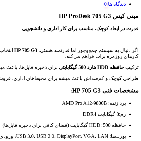
دیدگاه ها
مینی کیس HP ProDesk 705 G3
قدرت در ابعاد کوچک، مناسب برای کار اداری و دانشجویی
اگر دنبال یه سیستم جمع‌وجور اما قدرتمند هستی،
HP 705 G3
انتخاب ف
کارهای روزمره برات فراهم می‌کنه.
ترکیب
حافظه HDD
هارد 500 گیگابایتی
برای ذخیره فایل‌ها، باعث می
طراحی کوچک و کم‌صداش باعث میشه برای محیط‌های اداری، فروشگاهی 
مشخصات فنی HP 705 G3:
پردازنده: AMD Pro A12-9800B
رم:8 گیگابایت DDR4
حافظه HDD: 500 گیگابایت (فضای کافی برای ذخیره فایل‌ها)
پورت‌ها: USB 3.0، USB 2.0، DisplayPort، VGA، LAN، ورودی و خروجی صدا