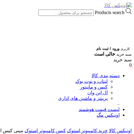
Products search
ورود / ثبت نام
کاربری
خالی است
سبد خرید
سبد خرید
0
دسته بندی کالا
لپتاپ و نوت بوک
کیس و مانیتور
ال این وان
پرینتر و ماشین های اداری
لیست قیمت هوشمند
اونیکس مگ
اونیکس کالا
خرید کامپیوتر استوک
کیس کامپیوتر استوک
مینی کیس استوک k 705G3 AMD Pro A12