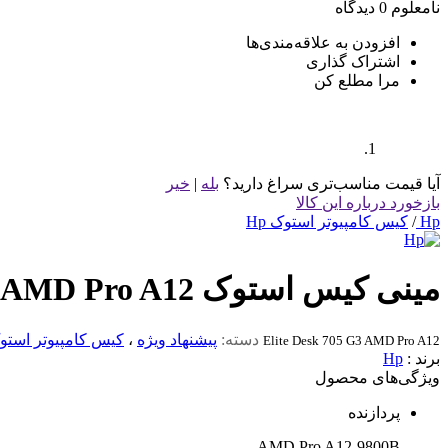
نامعلوم
0 دیدگاه
افزودن به علاقه‌مندی‌ها
اشتراک گذاری
مرا مطلع کن
آیا قیمت مناسب‌تری سراغ دارید؟
بله
|
خیر
بازخورد درباره این کالا
Hp
/
کیس کامپیوتر استوک Hp
مینی کیس استوک Elite Desk 705G3 AMD Pro A12 سایز SFF
دسته:
پیشنهاد ویژه
،
کیس کامپیوتر استو
Elite Desk 705 G3 AMD Pro A12
برند :
Hp
ویژگی‌های محصول
پردازنده
AMD Pro A12-9800B