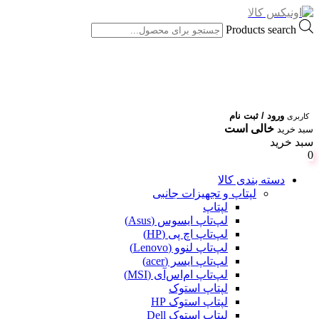
Products search
ورود / ثبت نام
کاربری
خالی است
سبد خرید
سبد خرید
0
دسته بندی کالا
لپتاپ و تجهیزات جانبی
لپتاپ
لپ‌تاپ ایسوس (Asus)
لپ‌تاپ اچ پی (HP)
لپ‌تاپ لنوو (Lenovo)
لپ‌تاپ ایسر (acer)
لپ‌تاپ ام‌اس‌آی (MSI)
لپتاپ استوک
لپتاپ استوک HP
لپتاپ استوک Dell