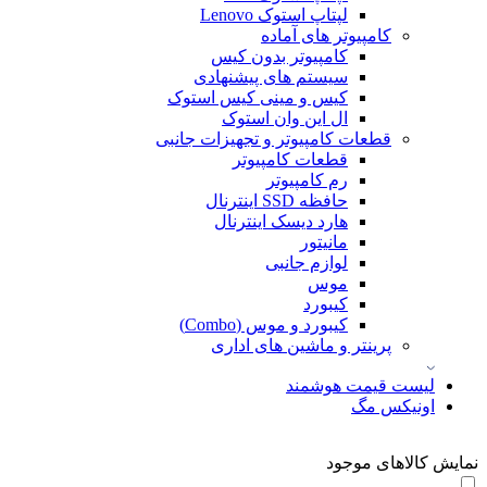
لپتاپ استوک Lenovo
کامپیوتر های آماده
کامپیوتر بدون کیس
سیستم های پیشنهادی
کیس و مینی کیس استوک
ال این وان استوک
قطعات کامپیوتر و تجهیزات جانبی
قطعات کامپیوتر
رم کامپیوتر
حافظه SSD اینترنال
هارد دیسک اینترنال
مانیتور
لوازم جانبی
موس
کیبورد
کیبورد و موس (Combo)
پرینتر و ماشین های اداری
لیست قیمت هوشمند
اونیکس مگ
نمایش کالاهای موجود