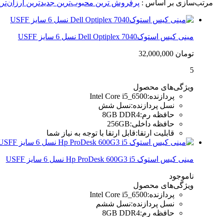
مرتب‌سازی بر اساس :
پرفروش ترین
محبوب‌ترین
جدیدترین
ارزان‌تر
مینی کیس استوکDell Optiplex 7040 نسل 6 سایز USFF
تومان
32,000,000
5
ویژگی‌های محصول
پردازنده
:
Intel Core i5_6500
نسل پردازنده
:
نسل شش
حافظه رم
:
8GB DDR4
حافظه داخلی
:
256GB
قابلیت ارتقا
:
قابل ارتقا با توجه به نیاز شما
مینی کیس استوک Hp ProDesk 600G3 i5 نسل 6 سایز USFF
ناموجود
ویژگی‌های محصول
پردازنده
:
Intel Core i5_6500
نسل پردازنده
:
نسل ششم
حافظه رم
:
8GB DDR4