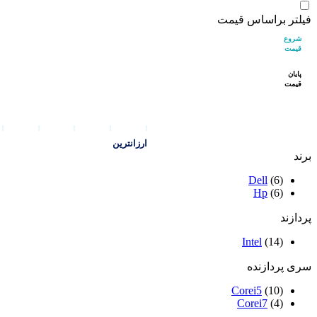
فیلتر براساس قیمت
شروع
قیمت
پایان
قیمت
ارزانترین
برند
Dell
(6)
Hp
(6)
پردازند
Intel
(14)
سری پردازنده
Corei5
(10)
Corei7
(4)