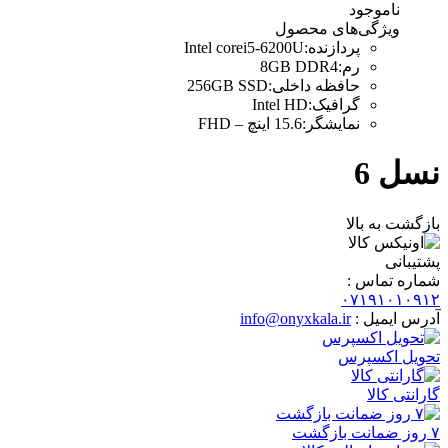
ناموجود
ویژگی‌های محصول
پردازنده
:
Intel corei5-6200U
رم
:
8GB DDR4
حافظه داخلی
:
256GB SSD
گرافیک
:
Intel HD
نمایشگر
:
15.6 اینچ – FHD
نسل 6
بازگشت به بالا
پشتیبانی
شماره تماس :
۰۷۱۹۱۰۱۰۹۱۲
آدرس ایمیل :
info@onyxkala.ir
تحویل اکسپرس
گارانتی کالا
۷ روز ضمانت بازگشت