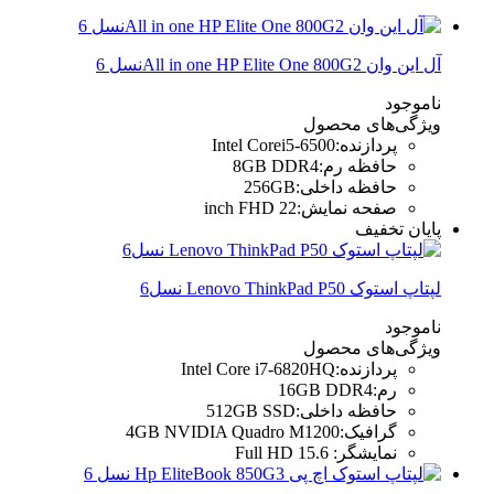
آل این وان All in one HP Elite One 800G2نسل 6
ناموجود
ویژگی‌های محصول
پردازنده
:
Intel Corei5-6500
حافظه رم
:
8GB DDR4
حافظه داخلی
:
256GB
صفحه نمایش
:
22 inch FHD
پایان تخفیف
لپتاپ استوک Lenovo ThinkPad P50 نسل6
ناموجود
ویژگی‌های محصول
پردازنده
:
Intel Core i7-6820HQ
رم
:
16GB DDR4
حافظه داخلی
:
512GB SSD
گرافیک
:
4GB NVIDIA Quadro M1200
نمایشگر
:
Full HD 15.6