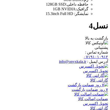
حافظه داخلی
:
128GB SSD
گرافیک
:
1GB NVIDIA
نمایشگر
:
15.3inch Full HD
نسل4
بازگشت به بالا
پشتیبانی
شماره تماس :
۰۷۱۹۱۰۱۰۹۱۲
آدرس ایمیل :
info@onyxkala.ir
تحویل اکسپرس
گارانتی کالا
۷ روز ضمانت بازگشت
ضمانت اصالت کالا
تحویل اکسپرس
گارانتی کالا