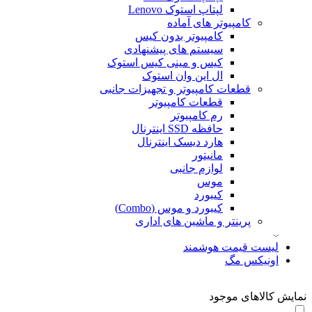
لپتاپ استوک Lenovo
کامپیوتر های آماده
کامپیوتر بدون کیس
سیستم های پیشنهادی
کیس و مینی کیس استوک
ال این وان استوک
قطعات کامپیوتر و تجهیزات جانبی
قطعات کامپیوتر
رم کامپیوتر
حافظه SSD اینترنال
هارد دیسک اینترنال
مانیتور
لوازم جانبی
موس
کیبورد
کیبورد و موس (Combo)
پرینتر و ماشین های اداری
لیست قیمت هوشمند
اونیکس مگ
نمایش کالاهای موجود