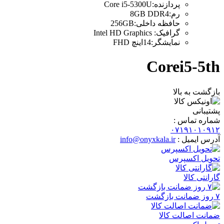
پردازنده
:
Core i5-5300U
رم
:
8GB DDR4
حافظه داخلی
:
256GB
گرافیک
:
Intel HD Graphics
نمایشگر
:
14اینچ FHD
Corei5-5th
بازگشت به بالا
پشتیبانی
شماره تماس :
۰۷۱۹۱۰۱۰۹۱۲
آدرس ایمیل :
info@onyxkala.ir
تحویل اکسپرس
گارانتی کالا
۷ روز ضمانت بازگشت
ضمانت اصالت کالا