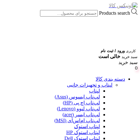
Products search
ورود / ثبت نام
کاربری
خالی است
سبد خرید
سبد خرید
0
دسته بندی کالا
لپتاپ و تجهیزات جانبی
لپتاپ
لپ‌تاپ ایسوس (Asus)
لپ‌تاپ اچ پی (HP)
لپ‌تاپ لنوو (Lenovo)
لپ‌تاپ ایسر (acer)
لپ‌تاپ ام‌اس‌آی (MSI)
لپتاپ استوک
لپتاپ استوک HP
لپتاپ استوک Dell