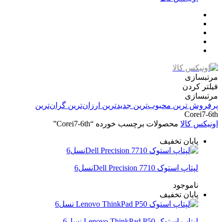
مرتبسازی
فیلتر کردن
مرتبسازی
پرفروش ترین
محبوب‌ترین
جدیدترین
ارزان‌ترین
گران‌ترین
Corei7-6th
اونیکس کالا
محصولات برچسب خورده “Corei7-6th”
پایان تخفیف
لپتاپ استوک Dell Precision 7710نسل6
ناموجود
پایان تخفیف
لپتاپ استوک Lenovo ThinkPad P50 نسل6