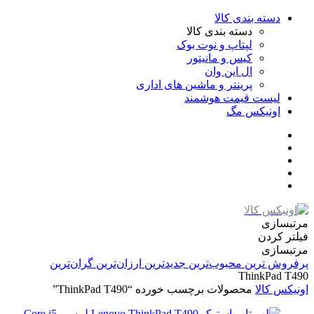
دسته بندی کالا
دسته بندی کالا
لپتاپ و نوت بوک
کیس و مانیتور
ال این وان
پرینتر و ماشین های اداری
لیست قیمت هوشمند
اونیکس مگ
مرتبسازی
فیلتر کردن
مرتبسازی
پرفروش ترین
محبوب‌ترین
جدیدترین
ارزان‌ترین
گران‌ترین
ThinkPad T490
اونیکس کالا
محصولات برچسب خورده “ThinkPad T490”