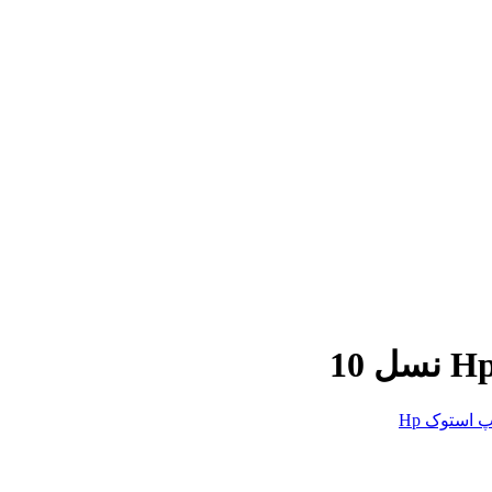
پ استوک Hp