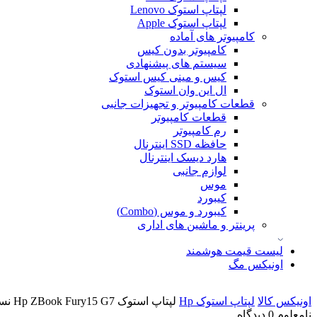
لپتاپ استوک Lenovo
لپتاپ استوک Apple
کامپیوتر های آماده
کامپیوتر بدون کیس
سیستم های پیشنهادی
کیس و مینی کیس استوک
ال این وان استوک
قطعات کامپیوتر و تجهیزات جانبی
قطعات کامپیوتر
رم کامپیوتر
حافظه SSD اینترنال
هارد دیسک اینترنال
لوازم جانبی
موس
کیبورد
کیبورد و موس (Combo)
پرینتر و ماشین های اداری
لیست قیمت هوشمند
اونیکس مگ
اونیکس کالا
لپتاپ استوک Hp
لپتاپ استوک Hp ZBook Fury15 G7 نسل 10
نامعلوم
0 دیدگاه