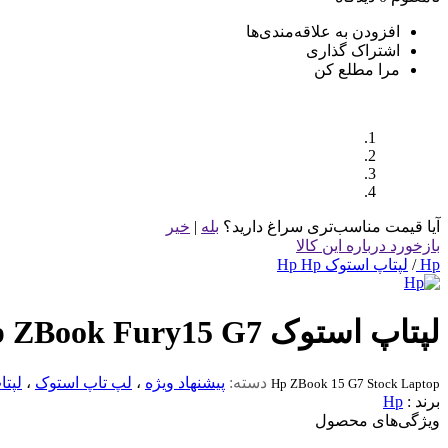
افزودن به علاقه‌مندی‌ها
اشتراک گذاری
مرا مطلع کن
آیا قیمت مناسب‌تری سراغ دارید؟
بله
|
خیر
بازخورد درباره این کالا
Hp
/
لپتاپ استوک Hp Hp
لپتاپ استوک Hp ZBook Fury15 G7 نسل 10
دسته:
پیشنهاد ویژه
،
لپ تاپ استوک
،
لپتا
Hp ZBook 15 G7 Stock Laptop
برند :
Hp
ویژگی‌های محصول