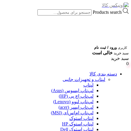
Products search
ورود / ثبت نام
کاربری
خالی است
سبد خرید
سبد خرید
0
دسته بندی کالا
لپتاپ و تجهیزات جانبی
لپتاپ
لپ‌تاپ ایسوس (Asus)
لپ‌تاپ اچ پی (HP)
لپ‌تاپ لنوو (Lenovo)
لپ‌تاپ ایسر (acer)
لپ‌تاپ ام‌اس‌آی (MSI)
لپتاپ استوک
لپتاپ استوک HP
لپتاپ استوک Dell