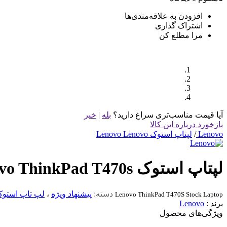
افزودن به علاقه‌مندی‌ها
اشتراک گذاری
مرا مطلع کن
آیا قیمت مناسب‌تری سراغ دارید؟
بله
|
خیر
بازخورد درباره این کالا
Lenovo
/
لپتاپ استوک Lenovo Lenovo
لپتاپ استوک Lenovo ThinkPad T470s نسل 7
دسته:
پیشنهاد ویژه
،
لپ تاپ استو
Lenovo ThinkPad T470S Stock Laptop
برند :
Lenovo
ویژگی‌های محصول