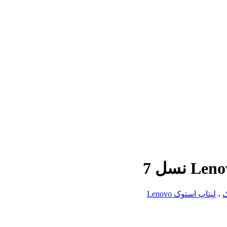
ک
،
لپتاپ استوک Lenovo