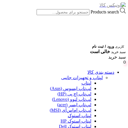
Products search
ورود / ثبت نام
کاربری
خالی است
سبد خرید
سبد خرید
0
دسته بندی کالا
لپتاپ و تجهیزات جانبی
لپتاپ
لپ‌تاپ ایسوس (Asus)
لپ‌تاپ اچ پی (HP)
لپ‌تاپ لنوو (Lenovo)
لپ‌تاپ ایسر (acer)
لپ‌تاپ ام‌اس‌آی (MSI)
لپتاپ استوک
لپتاپ استوک HP
لپتاپ استوک Dell