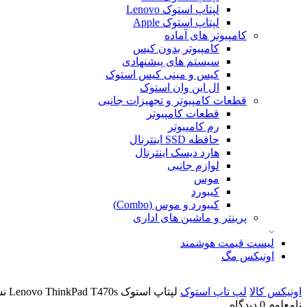
لپتاپ استوک Lenovo
لپتاپ استوک Apple
کامپیوتر های آماده
کامپیوتر بدون کیس
سیستم های پیشنهادی
کیس و مینی کیس استوک
ال این وان استوک
قطعات کامپیوتر و تجهیزات جانبی
قطعات کامپیوتر
رم کامپیوتر
حافظه SSD اینترنال
هارد دیسک اینترنال
لوازم جانبی
موس
کیبورد
کیبورد و موس (Combo)
پرینتر و ماشین های اداری
لیست قیمت هوشمند
اونیکس مگ
اونیکس کالا
لپ تاپ استوک
لپتاپ استوک Lenovo ThinkPad T470s نسل 7
نامعلوم
0 دیدگاه