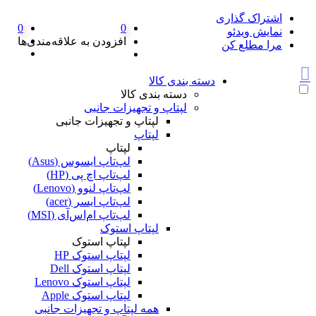
اشتراک گذاری
0
0
نمایش ویدئو
افزودن به علاقه‌مندی‌ها
مرا مطلع کن
دسته بندی کالا
دسته بندی کالا
لپتاپ و تجهیزات جانبی
لپتاپ و تجهیزات جانبی
لپتاپ
لپتاپ
لپ‌تاپ ایسوس (Asus)
لپ‌تاپ اچ پی (HP)
لپ‌تاپ لنوو (Lenovo)
لپ‌تاپ ایسر (acer)
لپ‌تاپ ام‌اس‌آی (MSI)
لپتاپ استوک
لپتاپ استوک
لپتاپ استوک HP
لپتاپ استوک Dell
لپتاپ استوک Lenovo
لپتاپ استوک Apple
همه لپتاپ و تجهیزات جانبی