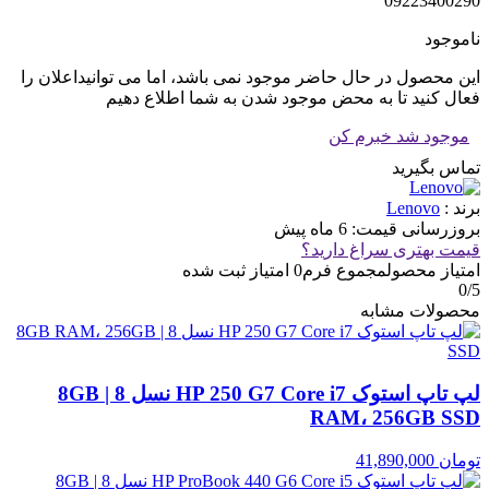
09223400290
ناموجود
این محصول در حال حاضر موجود نمی باشد، اما می توانیداعلان را
فعال کنید تا به محض موجود شدن به شما اطلاع دهیم
موجود شد خبرم کن
تماس بگیرید
برند :
Lenovo
بروزرسانی قیمت:
6 ماه پیش
قیمت بهتری سراغ دارید؟
امتیاز محصول
مجموع فرم
0
امتیاز ثبت شده
0
/5
محصولات مشابه
لپ تاپ استوک HP 250 G7 Core i7 نسل 8 | 8GB
RAM، 256GB SSD
تومان
41,890,000