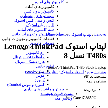
کامپیوتر های آماده
کامپیوتر های آماده
کامپیوتر بدون کیس
سیستم های پیشنهادی
کیس و مینی کیس استوک
ال این وان استوک
همه کامپیوتر های آماده
قطعات کامپیوتر و تجهیزات جانبی
Lenovo
/
لپتاپ استوک Lenovo Lenovo
قطعات کامپیوتر و تجهیزات جانبی
قطعات کامپیوتر
لپتاپ استوک Lenovo ThinkPad
قطعات کامپیوتر
رم کامپیوتر
T480s نسل 8
حافظه SSD اینترنال
هارد دیسک اینترنال
لوازم جانبی
Lenovo ThinkPad T480 Stock Laptop
لوازم جانبی
پیشنهاد ویژه
/
لپ تاپ استوک
/
لپتاپ استوک Lenovo
موس
مشخصات کالا
کیبورد
مشاهده همه
کیبورد و موس (Combo)
پرینتر و ماشین های اداری
پردازنده
لیست قیمت هوشمند
Intel Core i7-8650U
اونیکس مگ
رم