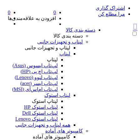
اشتراک گذاری
0
0
مرا مطلع کن
افزودن به علاقه‌مندی‌ها
دسته بندی کالا
دسته بندی کالا
لپتاپ و تجهیزات جانبی
لپتاپ و تجهیزات جانبی
لپتاپ
لپتاپ
لپ‌تاپ ایسوس (Asus)
لپ‌تاپ اچ پی (HP)
لپ‌تاپ لنوو (Lenovo)
لپ‌تاپ ایسر (acer)
لپ‌تاپ ام‌اس‌آی (MSI)
لپتاپ استوک
لپتاپ استوک
لپتاپ استوک HP
لپتاپ استوک Dell
لپتاپ استوک Lenovo
همه لپتاپ و تجهیزات جانبی
کامپیوتر های آماده
کامپیوتر های آماده