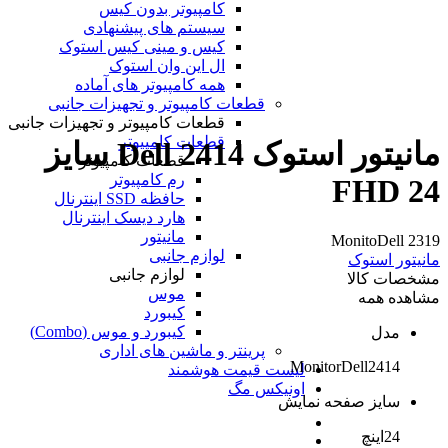
کامپیوتر بدون کیس
سیستم های پیشنهادی
کیس و مینی کیس استوک
ال این وان استوک
همه کامپیوتر های آماده
قطعات کامپیوتر و تجهیزات جانبی
قطعات کامپیوتر و تجهیزات جانبی
قطعات کامپیوتر
مانیتور استوک Dell 2414 سایز
قطعات کامپیوتر
رم کامپیوتر
24 FHD
حافظه SSD اینترنال
هارد دیسک اینترنال
مانیتور
MonitoDell 2319
لوازم جانبی
مانیتور استوک
لوازم جانبی
مشخصات کالا
موس
مشاهده همه
کیبورد
کیبورد و موس (Combo)
مدل
پرینتر و ماشین های اداری
MonitorDell2414
لیست قیمت هوشمند
اونیکس مگ
سایز صفحه نمایش
24اینچ