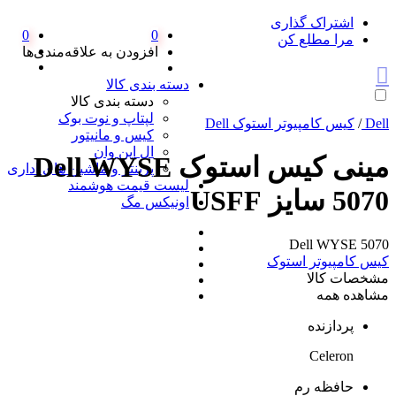
اشتراک گذاری
0
0
مرا مطلع کن
افزودن به علاقه‌مندی‌ها
دسته بندی کالا
دسته بندی کالا
لپتاپ و نوت بوک
Dell
/
کیس کامپیوتر استوک Dell
کیس و مانیتور
ال این وان
مینی کیس استوک Dell WYSE
پرینتر و ماشین های اداری
لیست قیمت هوشمند
5070 سایز USFF
اونیکس مگ
Dell WYSE 5070
کیس کامپیوتر استوک
مشخصات کالا
مشاهده همه
پردازنده
Celeron
حافظه رم