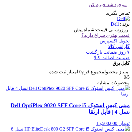
موجود شد خبرم کن
تماس بگیرید
برند :
Dell
بروزرسانی قیمت:
4 ماه پیش
قیمت بهتری سراغ دارید؟
تحویل اکسپرس
گارانتی کالا
۷ روز ضمانت بازگشت
ضمانت اصالت کالا
کابل برق
امتیاز محصول
مجموع فرم
0
امتیاز ثبت شده
0
/5
محصولات مشابه
مینی کیس استوک Dell OptiPlex 9020 SFF Core i5
نسل 4 | قابل ارتقا
تومان
15,500,000