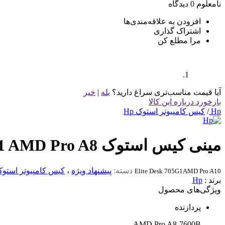
نامعلوم
0 دیدگاه
افزودن به علاقه‌مندی‌ها
اشتراک گذاری
مرا مطلع کن
آیا قیمت مناسب‌تری سراغ دارید؟
بله
|
خیر
بازخورد درباره این کالا
Hp
/
کیس کامپیوتر استوک Hp
مینی کیس استوک Elite Desk 705G1 AMD Pro A8 سایز SFF
دسته:
پیشنهاد ویژه
،
کیس کامپیوتر استو
Elite Desk 705G1AMD Pro A10
برند :
Hp
ویژگی‌های محصول
پردازنده
AMD Pro A8-7600B