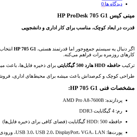
دیدگاه ها
مینی کیس HP ProDesk 705 G1
قدرت در ابعاد کوچک، مناسب برای کار اداری و دانشجویی
اگر دنبال یه سیستم جمع‌وجور اما قدرتمند هستی،
HP 705 G1
انتخاب ف
کارهای روزمره برات فراهم می‌کنه.
ترکیب
حافظه HDD
هارد 500 گیگابایتی
برای ذخیره فایل‌ها، باعث می
طراحی کوچک و کم‌صداش باعث میشه برای محیط‌های اداری، فروشگاهی 
مشخصات فنی HP 705 G1:
پردازنده: AMD Pro A8-7600B
رم: 4 گیگابایت DDR3
حافظه HDD: 500 گیگابایت (فضای کافی برای ذخیره فایل‌ها)
پورت‌ها: USB 3.0، USB 2.0، DisplayPort، VGA، LAN، ورودی و خروجی صدا