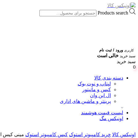
Products search
ورود / ثبت نام
کاربری
خالی است
سبد خرید
سبد خرید
0
دسته بندی کالا
لپتاپ و نوت بوک
کیس و مانیتور
ال این وان
پرینتر و ماشین های اداری
لیست قیمت هوشمند
اونیکس مگ
اونیکس کالا
خرید کامپیوتر استوک
کیس کامپیوتر استوک
مینی کیس استوک k 705G1 AMD Pro A8