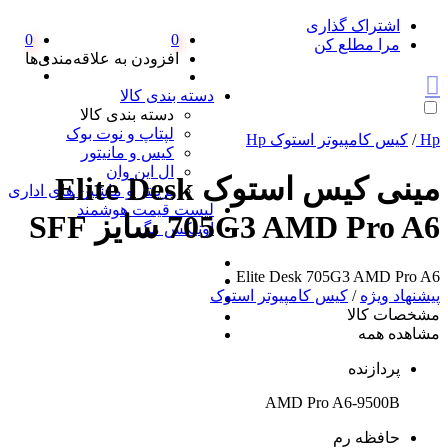
اشتراک گذاری
0
0
مرا مطلع کن
افزودن به علاقه‌مندی‌ها
دسته بندی کالا
دسته بندی کالا
لپتاپ و نوت بوک
Hp
/
کیس کامپیوتر استوک Hp
کیس و مانیتور
ال این وان
مینی کیس استوک Elite Desk
پرینتر و ماشین های اداری
لیست قیمت هوشمند
705G3 AMD Pro A6 سایز SFF
اونیکس مگ
Elite Desk 705G3 AMD Pro A6
پیشنهاد ویژه
/
کیس کامپیوتر استوک
مشخصات کالا
مشاهده همه
پردازنده
AMD Pro A6-9500B
حافظه رم