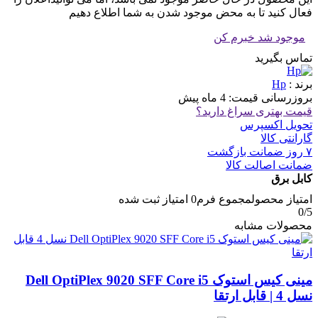
فعال کنید تا به محض موجود شدن به شما اطلاع دهیم
موجود شد خبرم کن
تماس بگیرید
برند :
Hp
بروزرسانی قیمت:
4 ماه پیش
قیمت بهتری سراغ دارید؟
تحویل اکسپرس
گارانتی کالا
۷ روز ضمانت بازگشت
ضمانت اصالت کالا
کابل برق
امتیاز محصول
مجموع فرم
0
امتیاز ثبت شده
0
/5
محصولات مشابه
مینی کیس استوک Dell OptiPlex 9020 SFF Core i5
نسل 4 | قابل ارتقا