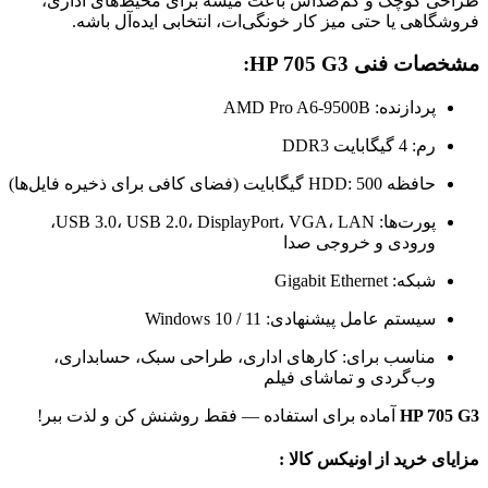
طراحی کوچک و کم‌صداش باعث میشه برای محیط‌های اداری،
فروشگاهی یا حتی میز کار خونگی‌ات، انتخابی ایده‌آل باشه.
مشخصات فنی HP 705 G3:
پردازنده: AMD Pro A6-9500B
رم: 4 گیگابایت DDR3
حافظه HDD: 500 گیگابایت (فضای کافی برای ذخیره فایل‌ها)
پورت‌ها: USB 3.0، USB 2.0، DisplayPort، VGA، LAN،
ورودی و خروجی صدا
شبکه: Gigabit Ethernet
سیستم عامل پیشنهادی: Windows 10 / 11
مناسب برای: کارهای اداری، طراحی سبک، حسابداری،
وب‌گردی و تماشای فیلم
HP 705 G3
آماده برای استفاده — فقط روشنش کن و لذت ببر!
مزایای خرید از اونیکس کالا :