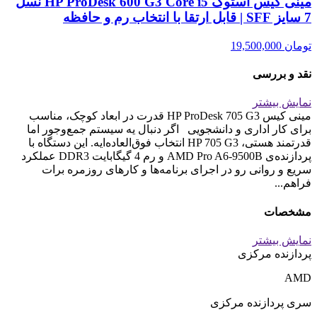
مینی کیس استوک HP ProDesk 600 G3 Core i5 نسل
7 سایز SFF | قابل ارتقا با انتخاب رم و حافظه
تومان
19,500,000
نقد و بررسی
نمایش بیشتر
مینی کیس HP ProDesk 705 G3 قدرت در ابعاد کوچک، مناسب
برای کار اداری و دانشجویی اگر دنبال یه سیستم جمع‌وجور اما
قدرتمند هستی، HP 705 G3 انتخاب فوق‌العاده‌ایه. این دستگاه با
پردازنده‌ی AMD Pro A6-9500B و رم 4 گیگابایت DDR3 عملکرد
سریع و روانی رو در اجرای برنامه‌ها و کارهای روزمره برات
فراهم...
مشخصات
نمایش بیشتر
پردازنده مرکزی
AMD
سری پردازنده مرکزی