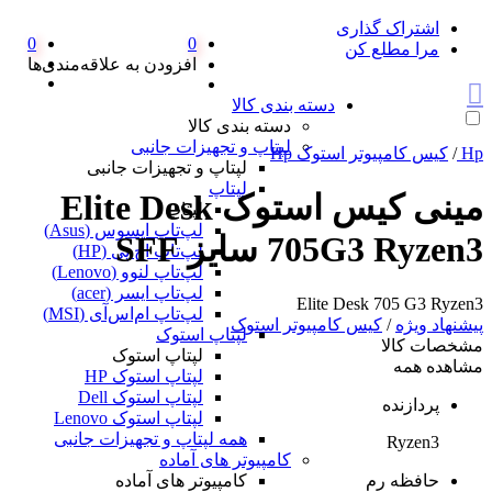
اشتراک گذاری
0
0
مرا مطلع کن
افزودن به علاقه‌مندی‌ها
دسته بندی کالا
دسته بندی کالا
لپتاپ و تجهیزات جانبی
Hp
/
کیس کامپیوتر استوک Hp
لپتاپ و تجهیزات جانبی
لپتاپ
مینی کیس استوک Elite Desk
لپتاپ
لپ‌تاپ ایسوس (Asus)
705G3 Ryzen3 سایز SFF
لپ‌تاپ اچ پی (HP)
لپ‌تاپ لنوو (Lenovo)
لپ‌تاپ ایسر (acer)
Elite Desk 705 G3 Ryzen3
لپ‌تاپ ام‌اس‌آی (MSI)
پیشنهاد ویژه
/
کیس کامپیوتر استوک
لپتاپ استوک
مشخصات کالا
لپتاپ استوک
مشاهده همه
لپتاپ استوک HP
لپتاپ استوک Dell
پردازنده
لپتاپ استوک Lenovo
همه لپتاپ و تجهیزات جانبی
Ryzen3
کامپیوتر های آماده
حافظه رم
کامپیوتر های آماده