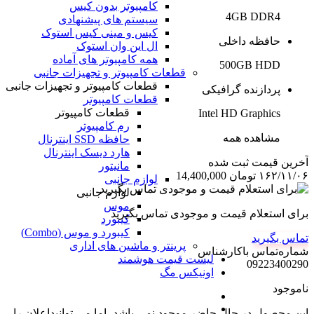
کامپیوتر بدون کیس
4GB DDR4
سیستم های پیشنهادی
کیس و مینی کیس استوک
حافظه داخلی
ال این وان استوک
همه کامپیوتر های آماده
500GB HDD
قطعات کامپیوتر و تجهیزات جانبی
قطعات کامپیوتر و تجهیزات جانبی
پردازنده گرافیکی
قطعات کامپیوتر
قطعات کامپیوتر
Intel HD Graphics
رم کامپیوتر
مشاهده همه
حافظه SSD اینترنال
هارد دیسک اینترنال
آخرین‌ قیمت ثبت‌ شده
مانیتور
۱۶۲/۱۱/۰۶
تومان
14,400,000
لوازم جانبی
لوازم جانبی
موس
برای استعلام قیمت و موجودی تماس بگیرید
کیبورد
کیبورد و موس (Combo)
تماس بگیرید
پرینتر و ماشین های اداری
شماره‌تماس‌ با‌کارشناس
لیست قیمت هوشمند
09223400290
اونیکس مگ
ناموجود
این محصول در حال حاضر موجود نمی باشد، اما می توانیداعلان را