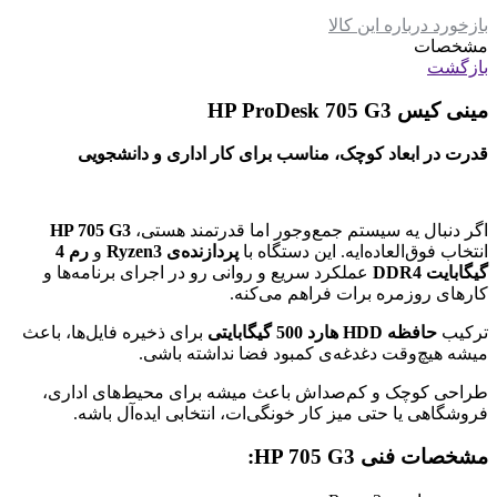
بازخورد درباره این کالا
مشخصات
بازگشت
مینی کیس HP ProDesk 705 G3
قدرت در ابعاد کوچک، مناسب برای کار اداری و دانشجویی
اگر دنبال یه سیستم جمع‌وجور اما قدرتمند هستی،
HP 705 G3
انتخاب فوق‌العاده‌ایه. این دستگاه با
پردازنده‌ی Ryzen3
و
رم 4
گیگابایت DDR4
عملکرد سریع و روانی رو در اجرای برنامه‌ها و
کارهای روزمره برات فراهم می‌کنه.
ترکیب
حافظه HDD
هارد 500 گیگابایتی
برای ذخیره فایل‌ها، باعث
میشه هیچ‌وقت دغدغه‌ی کمبود فضا نداشته باشی.
طراحی کوچک و کم‌صداش باعث میشه برای محیط‌های اداری،
فروشگاهی یا حتی میز کار خونگی‌ات، انتخابی ایده‌آل باشه.
مشخصات فنی HP 705 G3: