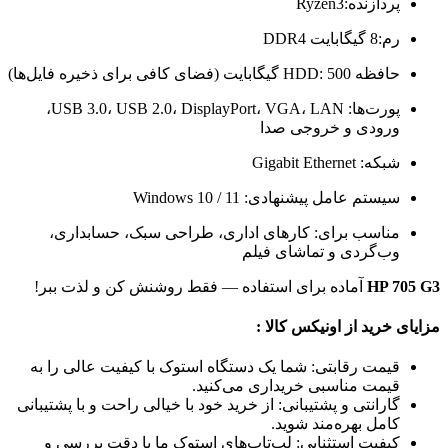
پردازنده:Ryzen3
رم:8 گیگابایت DDR4
حافظه HDD: 500 گیگابایت (فضای کافی برای ذخیره فایل‌ها)
پورت‌ها: USB 3.0، USB 2.0، DisplayPort، VGA، LAN،
ورودی و خروجی صدا
شبکه: Gigabit Ethernet
سیستم عامل پیشنهادی: Windows 10 / 11
مناسب برای: کارهای اداری، طراحی سبک، حسابداری،
وب‌گردی و تماشای فیلم
HP 705 G3
آماده برای استفاده — فقط روشنش کن و لذت ببر!
مزایای خرید از اونیکس کالا :
قیمت رقابتی: شما یک دستگاه استوک با کیفیت عالی را به
قیمت مناسبی خریداری می‌کنید.
گارانتی و پشتیبانی: از خرید خود با خیالی راحت و با پشتیبانی
کامل بهره‌مند شوید.
کیفیت استثنایی: لپ‌تاپ‌های استوک ما با دقت بررسی و