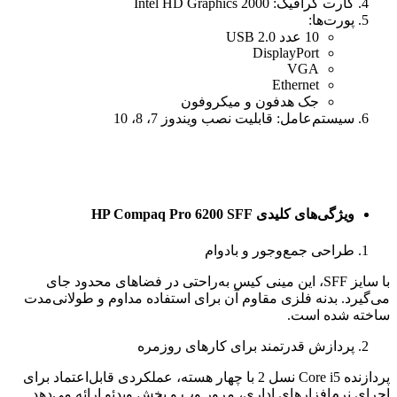
کارت گرافیک: Intel HD Graphics 2000
پورت‌ها:
10 عدد USB 2.0
DisplayPort
VGA
Ethernet
جک هدفون و میکروفون
سیستم‌عامل: قابلیت نصب ویندوز 7، 8، 10
ویژگی‌های کلیدی HP Compaq Pro 6200 SFF
طراحی جمع‌وجور و بادوام
با سایز SFF، این مینی کیس به‌راحتی در فضاهای محدود جای
می‌گیرد. بدنه فلزی مقاوم آن برای استفاده مداوم و طولانی‌مدت
ساخته شده است.
پردازش قدرتمند برای کارهای روزمره
پردازنده Core i5 نسل 2 با چهار هسته، عملکردی قابل‌اعتماد برای
اجرای نرم‌افزارهای اداری، مرور وب و پخش ویدئو ارائه می‌دهد.