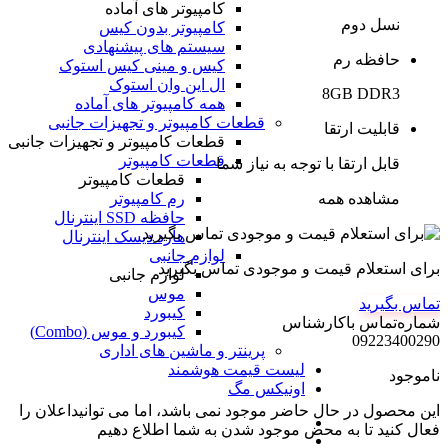
کامپیوتر های آماده
نسل دوم
کامپیوتر بدون کیس
سیستم های پیشنهادی
حافظه رم
کیس و مینی کیس استوک
ال این وان استوک
8GB DDR3
همه کامپیوتر های آماده
قطعات کامپیوتر و تجهیزات جانبی
قابلیت ارتقا
قطعات کامپیوتر و تجهیزات جانبی
قطعات کامپیوتر
قابل ارتقا با توجه به نیاز شما
قطعات کامپیوتر
مشاهده همه
رم کامپیوتر
حافظه SSD اینترنال
هارد دیسک اینترنال
لوازم جانبی
برای استعلام قیمت و موجودی تماس بگیرید
لوازم جانبی
موس
تماس بگیرید
کیبورد
شماره‌تماس‌ با‌کارشناس
کیبورد و موس (Combo)
09223400290
پرینتر و ماشین های اداری
لیست قیمت هوشمند
ناموجود
اونیکس مگ
این محصول در حال حاضر موجود نمی باشد، اما می توانیداعلان را
فعال کنید تا به محض موجود شدن به شما اطلاع دهیم