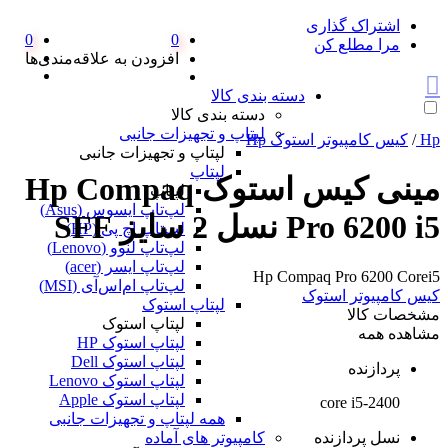
اشتراک گذاری
0
0
مرا مطلع کن
افزودن به علاقه‌مندی‌ها
دسته بندی کالا
دسته بندی کالا
لپتاپ و تجهیزات جانبی
Hp
/
کیس کامپیوتر استوک Hp
لپتاپ و تجهیزات جانبی
لپتاپ
مینی کیس استوک Hp Compaq
لپتاپ
لپ‌تاپ ایسوس (Asus)
Pro 6200 i5 نسل 2 سایز SFF
لپ‌تاپ اچ پی (HP)
لپ‌تاپ لنوو (Lenovo)
لپ‌تاپ ایسر (acer)
Hp Compaq Pro 6200 Corei5
لپ‌تاپ ام‌اس‌آی (MSI)
کیس کامپیوتر استوک
لپتاپ استوک
مشخصات کالا
لپتاپ استوک
مشاهده همه
لپتاپ استوک HP
لپتاپ استوک Dell
پردازنده
لپتاپ استوک Lenovo
لپتاپ استوک Apple
core i5-2400
همه لپتاپ و تجهیزات جانبی
نسل پردازنده
کامپیوتر های آماده