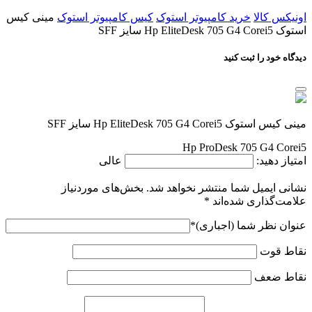
اونیکس کالا
خرید کامپیوتر استوک
کیس کامپیوتر استوک
مینی کیس
استوک Hp EliteDesk 705 G4 Corei5 سایز SFF
دیدگاه خود را ثبت کنید
مینی کیس استوک Hp EliteDesk 705 G4 Corei5 سایز SFF
Hp ProDesk 705 G4 Corei5
امتیاز دهید:
عالی
نشانی ایمیل شما منتشر نخواهد شد.
بخش‌های موردنیاز
علامت‌گذاری شده‌اند
*
عنوان نظر شما (اجباری)
*
نقاط قوت
نقاط ضعف