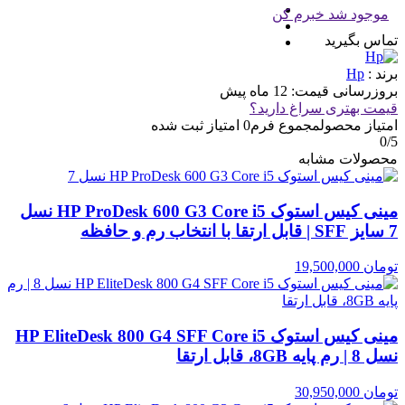
موجود شد خبرم کن
تماس بگیرید
برند :
Hp
بروزرسانی قیمت:
12 ماه پیش
قیمت بهتری سراغ دارید؟
امتیاز محصول
مجموع فرم
0
امتیاز ثبت شده
0
/5
محصولات مشابه
مینی کیس استوک HP ProDesk 600 G3 Core i5 نسل
7 سایز SFF | قابل ارتقا با انتخاب رم و حافظه
تومان
19,500,000
مینی کیس استوک HP EliteDesk 800 G4 SFF Core i5
نسل 8 | رم پایه 8GB، قابل ارتقا
تومان
30,950,000