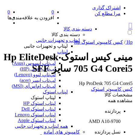
اشتراک گذاری
0
0
مرا مطلع کن
افزودن به علاقه‌مندی‌ها
دسته بندی کالا
دسته بندی کالا
لپتاپ و تجهیزات جانبی
Hp
/
کیس کامپیوتر استوک Hp
لپتاپ و تجهیزات جانبی
لپتاپ
مینی کیس استوک Hp EliteDesk
لپتاپ
لپ‌تاپ ایسوس (Asus)
705 G4 Corei5 سایز SFF
لپ‌تاپ اچ پی (HP)
لپ‌تاپ لنوو (Lenovo)
لپ‌تاپ ایسر (acer)
Hp ProDesk 705 G4 Corei5
لپ‌تاپ ام‌اس‌آی (MSI)
کیس کامپیوتر استوک
لپتاپ استوک
مشخصات کالا
لپتاپ استوک
مشاهده همه
لپتاپ استوک HP
لپتاپ استوک Dell
پردازنده
لپتاپ استوک Lenovo
لپتاپ استوک Apple
AMD A10-9700
همه لپتاپ و تجهیزات جانبی
نسل پردازنده
کامپیوتر های آماده