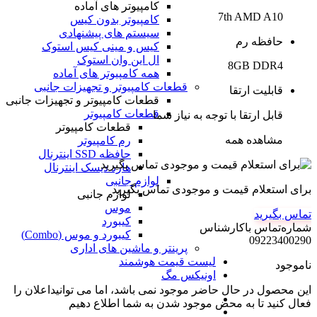
کامپیوتر های آماده
7th AMD A10
کامپیوتر بدون کیس
سیستم های پیشنهادی
حافظه رم
کیس و مینی کیس استوک
ال این وان استوک
8GB DDR4
همه کامپیوتر های آماده
قطعات کامپیوتر و تجهیزات جانبی
قابلیت ارتقا
قطعات کامپیوتر و تجهیزات جانبی
قطعات کامپیوتر
قابل ارتقا با توجه به نیاز شما
قطعات کامپیوتر
مشاهده همه
رم کامپیوتر
حافظه SSD اینترنال
هارد دیسک اینترنال
لوازم جانبی
برای استعلام قیمت و موجودی تماس بگیرید
لوازم جانبی
موس
تماس بگیرید
کیبورد
شماره‌تماس‌ با‌کارشناس
کیبورد و موس (Combo)
09223400290
پرینتر و ماشین های اداری
لیست قیمت هوشمند
ناموجود
اونیکس مگ
این محصول در حال حاضر موجود نمی باشد، اما می توانیداعلان را
فعال کنید تا به محض موجود شدن به شما اطلاع دهیم