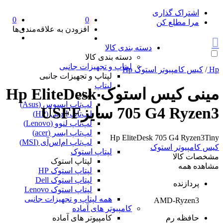
اشتراک گذاری
0
0
مرا مطلع کن
افزودن به علاقه‌مندی‌ها
دسته بندی کالا
دسته بندی کالا
لپتاپ و تجهیزات جانبی
Hp
/
کیس کامپیوتر استوک Hp
لپتاپ و تجهیزات جانبی
لپتاپ
مینی کیس استوک Hp EliteDesk
لپتاپ
لپ‌تاپ ایسوس (Asus)
705 G4 Ryzen3 سایزUSFF
لپ‌تاپ اچ پی (HP)
لپ‌تاپ لنوو (Lenovo)
لپ‌تاپ ایسر (acer)
Hp EliteDesk 705 G4 Ryzen3Tiny
لپ‌تاپ ام‌اس‌آی (MSI)
کیس کامپیوتر استوک
لپتاپ استوک
مشخصات کالا
لپتاپ استوک
مشاهده همه
لپتاپ استوک HP
لپتاپ استوک Dell
پردازنده
لپتاپ استوک Lenovo
همه لپتاپ و تجهیزات جانبی
AMD-Ryzen3
کامپیوتر های آماده
حافظه رم
کامپیوتر های آماده