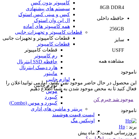
کامپیوتر بدون کیس
8GB DDR4
سیستم های پیشنهادی
کیس و مینی کیس استوک
حافظه داخلی
ال این وان استوک
همه کامپیوتر های آماده
256GB
قطعات کامپیوتر و تجهیزات جانبی
قطعات کامپیوتر و تجهیزات جانبی
سایز
قطعات کامپیوتر
قطعات کامپیوتر
USFF
رم کامپیوتر
مشاهده همه
حافظه SSD اینترنال
هارد دیسک اینترنال
ناموجود
مانیتور
لوازم جانبی
این محصول در حال حاضر موجود نمی باشد، اما می توانیداعلان را
لوازم جانبی
فعال کنید تا به محض موجود شدن به شما اطلاع دهیم
موس
کیبورد
موجود شد خبرم کن
کیبورد و موس (Combo)
پرینتر و ماشین های اداری
ناموجود
لیست قیمت هوشمند
اونیکس مگ
برند :
Hp
بروزرسانی قیمت:
3 ماه پیش
قیمت بهتری سراغ دارید؟