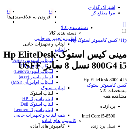
اشتراک گذاری
0
0
مرا مطلع کن
افزودن به علاقه‌مندی‌ها
دسته بندی کالا
دسته بندی کالا
لپتاپ و تجهیزات جانبی
Hp
/
کیس کامپیوتر استوک Hp
لپتاپ و تجهیزات جانبی
لپتاپ
مینی کیس استوک Hp EliteDesk
لپتاپ
لپ‌تاپ ایسوس (Asus)
800G4 i5 نسل 8 سایز USFF
لپ‌تاپ اچ پی (HP)
لپ‌تاپ لنوو (Lenovo)
لپ‌تاپ ایسر (acer)
Hp EliteDesk 800G4 i5
لپ‌تاپ ام‌اس‌آی (MSI)
کیس کامپیوتر استوک
لپتاپ استوک
مشخصات کالا
لپتاپ استوک
مشاهده همه
لپتاپ استوک HP
لپتاپ استوک Dell
پردازنده
لپتاپ استوک Lenovo
همه لپتاپ و تجهیزات جانبی
Intel Core i5-8500
کامپیوتر های آماده
نسل پردازنده
کامپیوتر های آماده