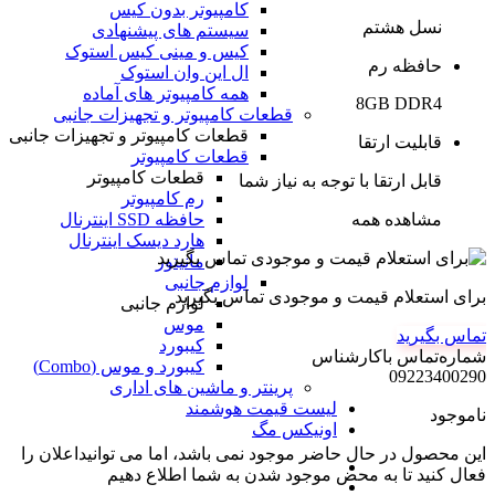
کامپیوتر بدون کیس
نسل هشتم
سیستم های پیشنهادی
کیس و مینی کیس استوک
حافظه رم
ال این وان استوک
همه کامپیوتر های آماده
8GB DDR4
قطعات کامپیوتر و تجهیزات جانبی
قطعات کامپیوتر و تجهیزات جانبی
قابلیت ارتقا
قطعات کامپیوتر
قطعات کامپیوتر
قابل ارتقا با توجه به نیاز شما
رم کامپیوتر
مشاهده همه
حافظه SSD اینترنال
هارد دیسک اینترنال
مانیتور
لوازم جانبی
برای استعلام قیمت و موجودی تماس بگیرید
لوازم جانبی
موس
تماس بگیرید
کیبورد
شماره‌تماس‌ با‌کارشناس
کیبورد و موس (Combo)
09223400290
پرینتر و ماشین های اداری
لیست قیمت هوشمند
ناموجود
اونیکس مگ
این محصول در حال حاضر موجود نمی باشد، اما می توانیداعلان را
فعال کنید تا به محض موجود شدن به شما اطلاع دهیم