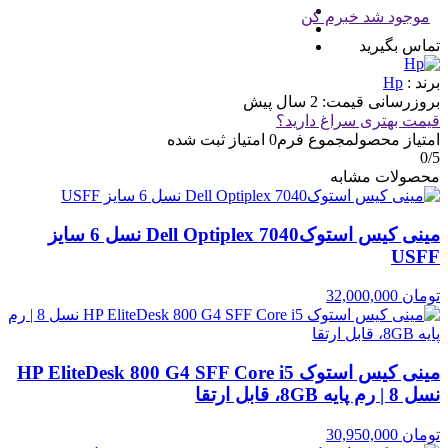
موجود شد خبرم کن
تماس بگیرید
برند :
Hp
بروزرسانی قیمت:
2 سال پیش
قیمت بهتری سراغ دارید؟
امتیاز محصول
مجموع فرم
0
امتیاز ثبت شده
0
/5
محصولات مشابه
مینی کیس استوکDell Optiplex 7040 نسل 6 سایز
USFF
تومان
32,000,000
مینی کیس استوک HP EliteDesk 800 G4 SFF Core i5
نسل 8 | رم پایه 8GB، قابل ارتقا
تومان
30,950,000