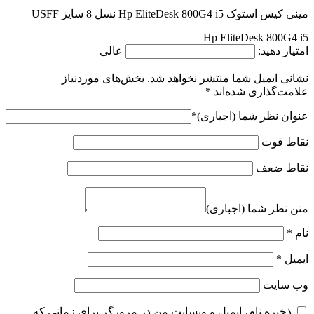
مینی کیس استوک Hp EliteDesk 800G4 i5 نسل 8 سایز USFF
Hp EliteDesk 800G4 i5
امتیاز دهید:
عالی
نشانی ایمیل شما منتشر نخواهد شد.
بخش‌های موردنیاز
علامت‌گذاری شده‌اند
*
عنوان نظر شما (اجباری)
*
نقاط قوت
نقاط ضعف
متن نظر شما (اجباری)
نام
*
ایمیل
*
وب‌ سایت
ذخیره نام، ایمیل و وبسایت من در مرورگر برای زمانی که