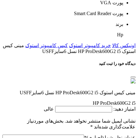
پورت VGA
پورت Smart Card Reader
برند
Hp
اونیکس کالا
خرید کامپیوتر استوک
کیس کامپیوتر استوک
مینی کیس
استوک HP ProDesk600G2 i5 نسل 6سایزUSFF
دیدگاه خود را ثبت کنید
مینی کیس استوک HP ProDesk600G2 i5 نسل 6سایزUSFF
HP ProDesk600G2 i5
امتیاز دهید:
عالی
نشانی ایمیل شما منتشر نخواهد شد.
بخش‌های موردنیاز
علامت‌گذاری شده‌اند
*
عنوان نظر شما (اجباری)
*