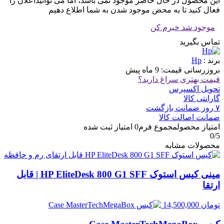
این محصول در حال حاضر موجود نمی باشد، اما می توانیداعلان را
فعال کنید تا به محض موجود شدن به شما اطلاع دهیم
موجود شد خبرم کن
تماس بگیرید
برند :
Hp
بروزرسانی قیمت:
9 ماه پیش
قیمت بهتری سراغ دارید؟
تحویل اکسپرس
گارانتی کالا
۷ روز ضمانت بازگشت
ضمانت اصالت کالا
امتیاز محصول
مجموع فرم
0
امتیاز ثبت شده
0
/5
محصولات مشابه
مینی کیس استوک HP EliteDesk 800 G1 SFF | قابل
ارتقا
تومان
14,500,000