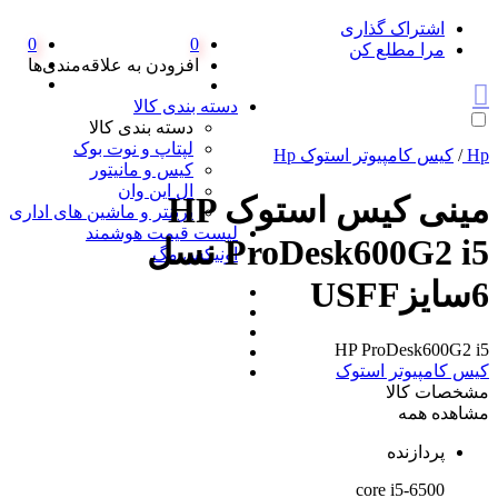
اشتراک گذاری
0
0
مرا مطلع کن
افزودن به علاقه‌مندی‌ها
دسته بندی کالا
دسته بندی کالا
لپتاپ و نوت بوک
Hp
/
کیس کامپیوتر استوک Hp
کیس و مانیتور
ال این وان
مینی کیس استوک HP
پرینتر و ماشین های اداری
لیست قیمت هوشمند
ProDesk600G2 i5 نسل
اونیکس مگ
6سایزUSFF
HP ProDesk600G2 i5
کیس کامپیوتر استوک
مشخصات کالا
مشاهده همه
پردازنده
core i5-6500