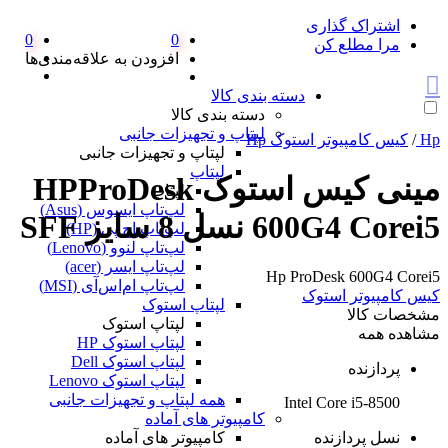
اشتراک گذاری
0
0
مرا مطلع کن
افزودن به علاقه‌مندی‌ها
دسته بندی کالا
دسته بندی کالا
لپتاپ و تجهیزات جانبی
Hp
/
کیس کامپیوتر استوک Hp
لپتاپ و تجهیزات جانبی
لپتاپ
مینی کیس استوک HPProDesk
لپتاپ
لپ‌تاپ ایسوس (Asus)
600G4 Corei5 نسل 8 سایز SFF
لپ‌تاپ اچ پی (HP)
لپ‌تاپ لنوو (Lenovo)
لپ‌تاپ ایسر (acer)
Hp ProDesk 600G4 Corei5
لپ‌تاپ ام‌اس‌آی (MSI)
کیس کامپیوتر استوک
لپتاپ استوک
مشخصات کالا
لپتاپ استوک
مشاهده همه
لپتاپ استوک HP
لپتاپ استوک Dell
پردازنده
لپتاپ استوک Lenovo
همه لپتاپ و تجهیزات جانبی
Intel Core i5-8500
کامپیوتر های آماده
نسل پردازنده
کامپیوتر های آماده