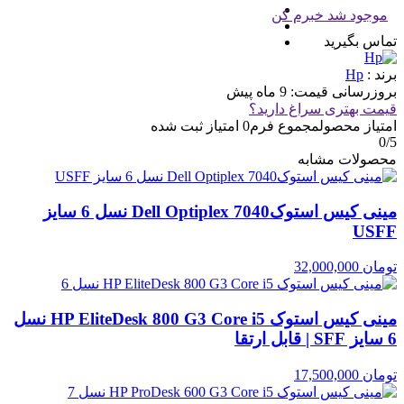
موجود شد خبرم کن
تماس بگیرید
برند :
Hp
بروزرسانی قیمت:
9 ماه پیش
قیمت بهتری سراغ دارید؟
امتیاز محصول
مجموع فرم
0
امتیاز ثبت شده
0
/5
محصولات مشابه
مینی کیس استوکDell Optiplex 7040 نسل 6 سایز
USFF
تومان
32,000,000
مینی کیس استوک HP EliteDesk 800 G3 Core i5 نسل
6 سایز SFF | قابل ارتقا
تومان
17,500,000