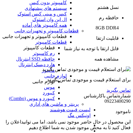
کامپیوتر بدون کیس
نسل هشتم
سیستم های پیشنهادی
کیس و مینی کیس استوک
حافظه رم
ال این وان استوک
همه کامپیوتر های آماده
8GB DDR4
قطعات کامپیوتر و تجهیزات جانبی
قطعات کامپیوتر و تجهیزات جانبی
قابلیت ارتقا
قطعات کامپیوتر
قطعات کامپیوتر
قابل ارتقا با توجه به نیاز شما
رم کامپیوتر
مشاهده همه
حافظه SSD اینترنال
هارد دیسک اینترنال
مانیتور
لوازم جانبی
برای استعلام قیمت و موجودی تماس بگیرید
لوازم جانبی
موس
تماس بگیرید
کیبورد
شماره‌تماس‌ با‌کارشناس
کیبورد و موس (Combo)
09223400290
پرینتر و ماشین های اداری
لیست قیمت هوشمند
ناموجود
اونیکس مگ
این محصول در حال حاضر موجود نمی باشد، اما می توانیداعلان را
فعال کنید تا به محض موجود شدن به شما اطلاع دهیم