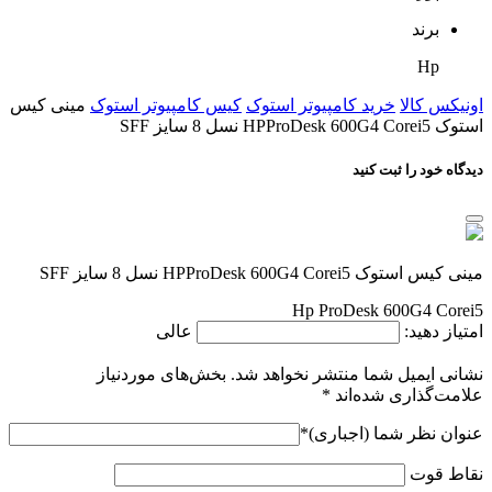
برند
Hp
اونیکس کالا
خرید کامپیوتر استوک
کیس کامپیوتر استوک
مینی کیس
استوک HPProDesk 600G4 Corei5 نسل 8 سایز SFF
دیدگاه خود را ثبت کنید
مینی کیس استوک HPProDesk 600G4 Corei5 نسل 8 سایز SFF
Hp ProDesk 600G4 Corei5
امتیاز دهید:
عالی
نشانی ایمیل شما منتشر نخواهد شد.
بخش‌های موردنیاز
علامت‌گذاری شده‌اند
*
عنوان نظر شما (اجباری)
*
نقاط قوت