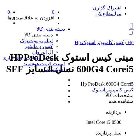
اشتراک گذاری
0
0
مرا مطلع کن
افزودن به علاقه‌مندی‌ها
دسته بندی کالا
دسته بندی کالا
لپتاپ و نوت بوک
Hp
/
کیس کامپیوتر استوک Hp
کیس و مانیتور
ال این وان
مینی کیس استوک HPProDesk
پرینتر و ماشین های اداری
لیست قیمت هوشمند
600G4 Corei5 نسل 8 سایز SFF
اونیکس مگ
Hp ProDesk 600G4 Corei5
کیس کامپیوتر استوک
مشخصات کالا
مشاهده همه
پردازنده
Intel Core i5-8500
نسل پردازنده