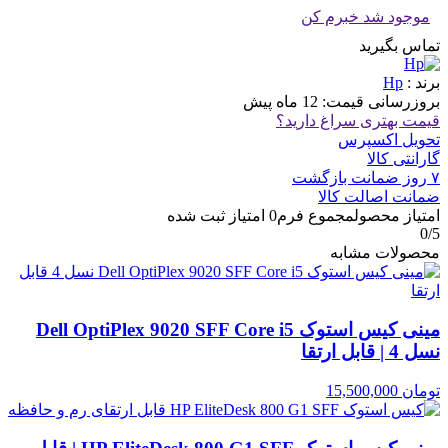
موجود شد خبرم کن
تماس بگیرید
برند :
Hp
بروزرسانی قیمت:
12 ماه پیش
قیمت بهتری سراغ دارید؟
تحویل اکسپرس
گارانتی کالا
۷ روز ضمانت بازگشت
ضمانت اصالت کالا
امتیاز محصول
مجموع فرم
0
امتیاز ثبت شده
0
/5
محصولات مشابه
مینی کیس استوک Dell OptiPlex 9020 SFF Core i5
نسل 4 | قابل ارتقا
تومان
15,500,000