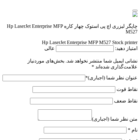
چاپگر لیزری اچ پی استوک چهار کاره Hp LaserJet Enterprise MFP
M527
Hp LaserJet Enterprise MFP M527 Stock printer
امتیاز دهید:
عالی
نشانی ایمیل شما منتشر نخواهد شد.
بخش‌های موردنیاز
علامت‌گذاری شده‌اند
*
عنوان نظر شما (اجباری)
*
نقاط قوت
نقاط ضعف
متن نظر شما (اجباری)
نام
*