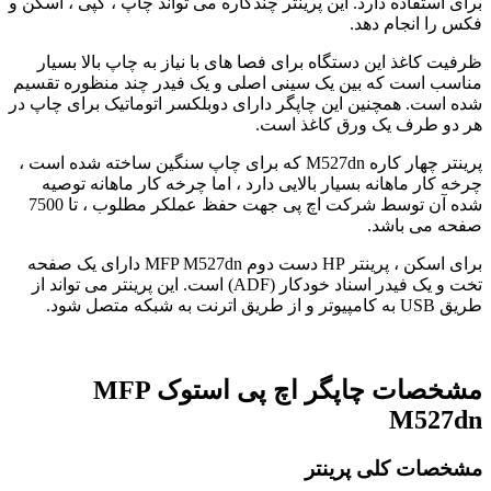
برای استفاده دارد. این پرینتر چندکاره می تواند چاپ ، کپی ، اسکن و
فکس را انجام دهد.
ظرفیت کاغذ این دستگاه برای فصا های با نیاز به چاپ بالا بسیار
مناسب است که بین یک سینی اصلی و یک فیدر چند منظوره تقسیم
شده است. همچنین این چاپگر دارای دوبلکسر اتوماتیک برای چاپ در
هر دو طرف یک ورق کاغذ است.
پرینتر چهار کاره M527dn که برای چاپ سنگین ساخته شده است ،
چرخه کار ماهانه بسیار بالایی دارد ، اما چرخه کار ماهانه توصیه
شده آن توسط شرکت اچ پی جهت حفظ عملکر مطلوب ، تا 7500
صفحه می باشد.
برای اسکن ، پرینتر HP دست دوم MFP M527dn دارای یک صفحه
تخت و یک فیدر اسناد خودکار (ADF) است. این پرینتر می تواند از
طریق USB به کامپیوتر و از طریق اترنت به شبکه متصل شود.
مشخصات چاپگر اچ پی استوک MFP
M527dn
مشخصات کلی پرینتر