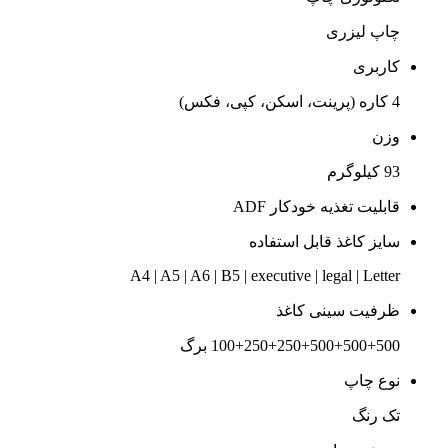
چاپ لیزری
کاربری
4 کاره (پرینت، اسکن، کپی، فکس)
وزن
93 کیلوگرم
قابلیت تغذیه خودکار ADF
سایز کاغذ قابل استفاده
A4 | A5 | A6 | B5 | executive | legal | Letter
ظرفیت سینی کاغذ
100+250+250+500+500+500 برگ
نوع چاپ
تک رنگ