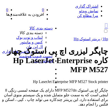
اشتراک گذاری
0
0
نمایش ویدئو
افزودن به علاقه‌مندی‌ها
مرا مطلع کن
دسته بندی کالا
دسته بندی کالا
لپتاپ و نوت بوک
Hp
/
پرینتر استوک Hp
کیس و مانیتور
ال این وان
چاپگر لیزری اچ پی استوک چهار
پرینتر و ماشین های اداری
لیست قیمت هوشمند
کاره Hp LaserJet Enterprise
اونیکس مگ
MFP M527
Hp LaserJet Enterprise MFP M527 Stock printer
چاپگر اچ پی استوک MFP M527dn دارای یک صفحه لمسی رنگی 8
اینچی است که به سمت جلو متمایل شده و یک سیستم منوی آسان
برای استفاده دارد. این پرینتر چندکاره می تواند چاپ ، کپی ، اسکن و
فکس را انجام دهد.