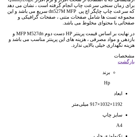
برای زمان سنجی سرعت چاپ انجام گرفته است ، نشان می دهد
که سرعت چاپ چاپگر اچ پی dn527M MFP سریع می باشد و این
مجموعه تست ها شامل صفحات متنی ، صفحات گرافیکی و
صفحاتی با محتوای مخلوط می باشد.
در نهایت بر اساس قیمت پرینتر HP دست دوم MFP M527dn و
بازدهی و مواد مصرفی ، هزینه های این پرینتر مناسب می باشد و
هزینه نگهداری خیلی بالایی ندارد.
مشخصات
بازگشت
برند
Hp
ابعاد
1192×1032×917 میلی‌متر
سایز چاپ
A4
تکنولوژی چاپ