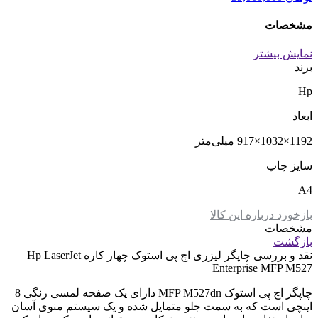
مشخصات
نمایش بیشتر
برند
Hp
ابعاد
1192×1032×917 میلی‌متر
سایز چاپ
A4
بازخورد درباره این کالا
مشخصات
بازگشت
نقد و بررسی
چاپگر لیزری اچ پی استوک چهار کاره Hp LaserJet
Enterprise MFP M527
چاپگر اچ پی استوک MFP M527dn دارای یک صفحه لمسی رنگی 8
اینچی است که به سمت جلو متمایل شده و یک سیستم منوی آسان