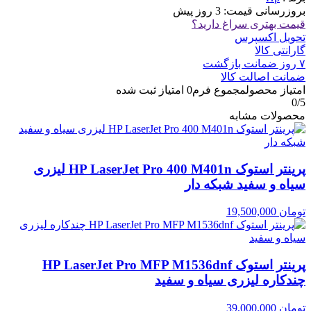
بروزرسانی قیمت:
3 روز پیش
قیمت بهتری سراغ دارید؟
تحویل اکسپرس
گارانتی کالا
۷ روز ضمانت بازگشت
ضمانت اصالت کالا
امتیاز محصول
مجموع فرم
0
امتیاز ثبت شده
0
/5
محصولات مشابه
پرینتر استوک HP LaserJet Pro 400 M401n لیزری
سیاه و سفید شبکه دار
تومان
19,500,000
پرینتر استوک HP LaserJet Pro MFP M1536dnf
چندکاره لیزری سیاه و سفید
تومان
39,000,000