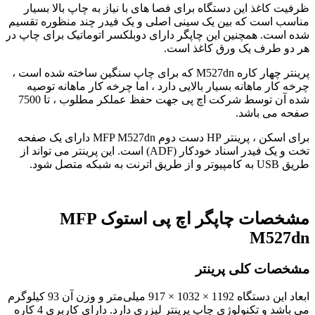
ظرفیت کاغذ این دستگاه برای فصا های با نیاز به چاپ بالا بسیار
مناسب است که بین یک سینی اصلی و یک فیدر چند منظوره تقسیم
شده است. همچنین این چاپگر دارای دوبلکسر اتوماتیک برای چاپ در
هر دو طرف یک ورق کاغذ است.
پرینتر چهار کاره M527dn که برای چاپ سنگین ساخته شده است ،
چرخه کار ماهانه بسیار بالایی دارد ، اما چرخه کار ماهانه توصیه
شده آن توسط شرکت اچ پی جهت حفظ عملکر مطلوب ، تا 7500
صفحه می باشد.
برای اسکن ، پرینتر HP دست دوم MFP M527dn دارای یک صفحه
تخت و یک فیدر اسناد خودکار (ADF) است. این پرینتر می تواند از
طریق USB به کامپیوتر و از طریق اترنت به شبکه متصل شود.
مشخصات چاپگر اچ پی استوک MFP
M527dn
مشخصات کلی پرینتر
ابعاد این دستگاه 1192 × 1032 × 917 میلی‌متر و وزن آن 93 کیلوگرم
می باشد و تکنولوژی چاپ پرینتر لیزری دارد. دارای کاربری 4 کاره