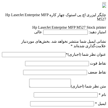
چاپگر لیزری اچ پی استوک چهار کاره Hp LaserJet Enterprise MFP
M527
Hp LaserJet Enterprise MFP M527 Stock printer
امتیاز دهید:
عالی
نشانی ایمیل شما منتشر نخواهد شد.
بخش‌های موردنیاز
علامت‌گذاری شده‌اند
*
عنوان نظر شما (اجباری)
*
نقاط قوت
نقاط ضعف
متن نظر شما (اجباری)
نام
*
ایمیل
*