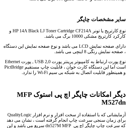
سایر مشخصات چاپگر
نوع کارتریج یا تونر HP 14A Black LJ Toner Cartridge CF214A و
کارکرد کارتریج مشکی 10000 برگ می باشد.
دارای صفحه نمایش LCD می باشد و نوع صفحه نمایش این دستگاه
، صفحه نمایش رنگی 8 اینچی می باشد.
نوع پورت ارتباط به کامپیوتر پرینتر پورت 2,0 USB , پورت Ethernet
است اما این دستگاه کارت خوان ، قابلیت چاپ مستقیم PictBridge
و همینطور قابلیت اتصال به شبکه بی سیم Wi-Fi را ندارد.
دیگر امکانات چاپگر اچ پی استوک MFP
M527dn
آزمایشاتی که با استفاده از سخت افزار و نرم افزار QualityLogic
برای زمان سنجی سرعت چاپ انجام گرفته است ، نشان می دهد
که سرعت چاپ چاپگر اچ پی dn527M MFP سریع می باشد و این