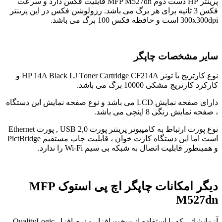
پرینتر HP دست دوم MFP M527dn قابلیت فکس دارد و سرعت
فکس 3 ثانیه برای هر برگ می باشد. رزولوشن فکس در این پرینتر
300x300dpi است و حافظه فکس 100 برگ می باشد.
سایر مشخصات چاپگر
نوع کارتریج یا تونر HP 14A Black LJ Toner Cartridge CF214A و
کارکرد کارتریج مشکی 10000 برگ می باشد.
دارای صفحه نمایش LCD می باشد و نوع صفحه نمایش این دستگاه
، صفحه نمایش رنگی 8 اینچی می باشد.
نوع پورت ارتباط به کامپیوتر پرینتر پورت 2,0 USB , پورت Ethernet
است اما این دستگاه کارت خوان ، قابلیت چاپ مستقیم PictBridge
و همینطور قابلیت اتصال به شبکه بی سیم Wi-Fi را ندارد.
دیگر امکانات چاپگر اچ پی استوک MFP
M527dn
آزمایشاتی که با استفاده از سخت افزار و نرم افزار QualityLogic