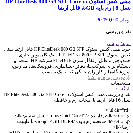
مینی کیس استوک HP EliteDesk 800 G4 SFF Core i5
نسل 8 | رم پایه 8GB، قابل ارتقا
تومان
30,950,000
نقد و بررسی
نمایش بیشتر
خرید مینی کیس استوک HP EliteDesk 800 G2 SFF قابل ارتقا مینی
کیس استوک HP EliteDesk 800 G2 SFF یک کامپیوتر تجاری،
جمع‌وجور و قابل ارتقا از سری EliteDesk شرکت HP است. این
دستگاه برای شرکت‌ها، دفاتر حسابداری، فروشگاه‌ها، مدارس،
آموزشگاه‌ها و کاربران خانگی که به یک سیستم...
بازخورد درباره این کالا
مشخصات
بازگشت
نقد و بررسی
مینی کیس استوک HP EliteDesk 800 G2 SFF Core i5
نسل 6 | قابل ارتقا با انتخاب رم و حافظه
<ul dir=”rtl”>
<li><strong>پردازنده:</strong> Intel Core i5 نسل ششم</li>
<li><strong>حافظه رم پایه:</strong> 4GB DDR4 با قابلیت
ارتقا</li>
<li><strong>حافظه ذخیره‌سازی:</strong> قابلیت انتخاب HDD یا