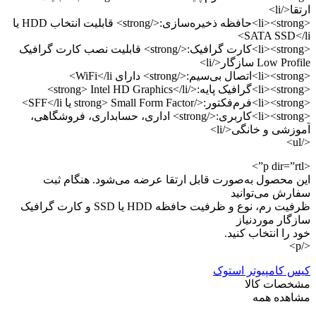
ارتقا</li>
<li><strong>حافظه ذخیره‌سازی:</strong> قابلیت انتخاب HDD یا
SATA SSD</li>
<li><strong>کارت گرافیک:</strong> قابلیت نصب کارت گرافیک
Low Profile سازگار</li>
<li><strong>اتصال بی‌سیم:</strong> دارای WiFi</li>
<li><strong>گرافیک پایه:</strong> Intel HD Graphics</li>
<li><strong>فرم‌فکتور:</strong> Small Form Factor یا SFF</li>
<li><strong>کاربری:</strong> اداری، حسابداری، فروشگاهی،
آموزشی و خانگی</li>
</ul>
<p dir=”rtl”>
این محصول به‌صورت قابل ارتقا عرضه می‌شود. هنگام ثبت
سفارش می‌توانید
ظرفیت رم، نوع و ظرفیت حافظه HDD یا SSD و کارت گرافیک
سازگار موردنیاز
خود را انتخاب کنید.
</p>
کیس کامپیوتر استوک
مشخصات کالا
مشاهده همه