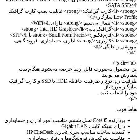
SATA SSD</li>
<li><strong>کارت گرافیک:</strong> قابلیت نصب کارت گرافیک
Low Profile سازگار</li>
<li><strong>اتصال بی‌سیم:</strong> دارای WiFi</li>
<li><strong>گرافیک پایه:</strong> Intel HD Graphics</li>
<li><strong>فرم‌فکتور:</strong> Small Form Factor یا SFF</li>
<li><strong>کاربری:</strong> اداری، حسابداری، فروشگاهی،
آموزشی و خانگی</li>
</ul>
<p dir=”rtl”>
این محصول به‌صورت قابل ارتقا عرضه می‌شود. هنگام ثبت
سفارش می‌توانید
ظرفیت رم، نوع و ظرفیت حافظه HDD یا SSD و کارت گرافیک
سازگار موردنیاز
خود را انتخاب کنید.
</p>
نقاط قوت
پردازنده Core i5 نسل ششم مناسب امور اداری و حسابداری
دارای شبکه کابلی Gigabit LAN
کیفیت ساخت مناسب سری تجاری HP EliteDesk
مناسب شرکت‌ها، فروشگاه‌ها و دفاتر حسابداری