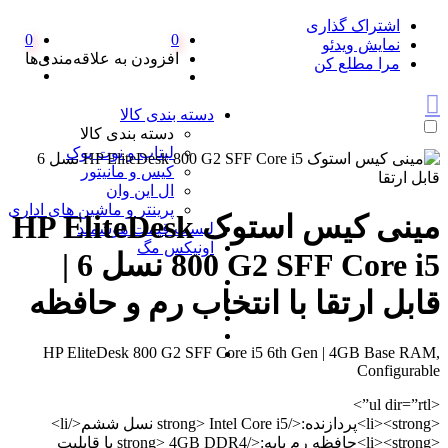
اشتراک گذاری
0
0
نمایش ویدئو
افزودن به علاقه‌مندی‌ها
مرا مطلع کن
دسته بندی کالا
دسته بندی کالا
لپتاپ و نوت بوک
کیس و مانیتور
ال این وان
پرینتر و ماشین های اداری
مینی کیس استوک HP EliteDesk
لیست قیمت هوشمند
اونیکس مگ
800 G2 SFF Core i5 نسل 6 |
قابل ارتقا با انتخاب رم و حافظه
HP EliteDesk 800 G2 SFF Core i5 6th Gen | 4GB Base RAM,
Configurable
<ul dir=”rtl”>
<li><strong>پردازنده:</strong> Intel Core i5 نسل ششم</li>
<li><strong>حافظه رم پایه:</strong> 4GB DDR4 با قابلیت