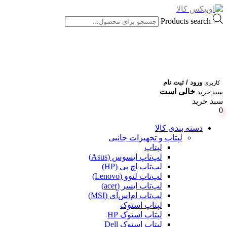
Products search
ورود / ثبت نام
کاربری
خالی است
سبد خرید
سبد خرید
0
دسته بندی کالا
لپتاپ و تجهیزات جانبی
لپتاپ
لپ‌تاپ ایسوس (Asus)
لپ‌تاپ اچ پی (HP)
لپ‌تاپ لنوو (Lenovo)
لپ‌تاپ ایسر (acer)
لپ‌تاپ ام‌اس‌آی (MSI)
لپتاپ استوک
لپتاپ استوک HP
لپتاپ استوک Dell