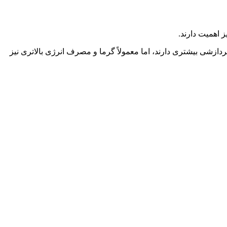
نده‌های سری U معمولاً برای مصرف انرژی کمتر و لپ تاپ‌های قابل حمل طراحی می‌شوند. مدل‌های سری H یا HX توان پردازشی بیشتری دارند، اما معمولاً گرما و مصرف انرژی بالاتری نیز