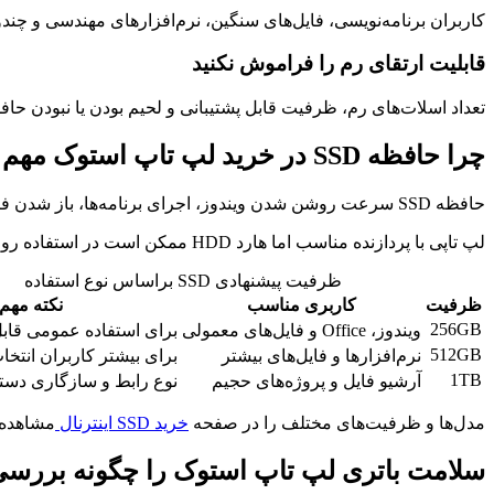
کاربران برنامه‌نویسی، فایل‌های سنگین، نرم‌افزارهای مهندسی و چندوظیفگی بهتر است رم 
قابلیت ارتقای رم را فراموش نکنید
تعداد اسلات‌های رم، ظرفیت قابل پشتیبانی و لحیم بودن یا نبودن حا
چرا حافظه SSD در خرید لپ تاپ استوک مهم است؟
حافظه SSD سرعت روشن شدن ویندوز، اجرای برنامه‌ها، باز شدن فایل‌ها و پاسخ‌گویی کلی سیستم را بهبود می‌دهد.
لپ تاپی با پردازنده مناسب اما هارد HDD ممکن است در استفاده روزمره کند به نظر برسد. وجود SSD یا امکان نصب آن یکی از معیارهای مهم خرید است.
ظرفیت پیشنهادی SSD براساس نوع استفاده
ظرفیت
کاربری مناسب
نکته مهم
256GB
ویندوز، Office و فایل‌های معمولی
برای استفاده عمومی قاب
512GB
نرم‌افزارها و فایل‌های بیشتر
برای بیشتر کاربران انتخ
1TB
آرشیو فایل و پروژه‌های حجیم
نوع رابط و سازگاری دست
مدل‌ها و ظرفیت‌های مختلف را در صفحه
خرید SSD اینترنال
مشاهده 
سلامت باتری لپ تاپ استوک را چگونه بررسی