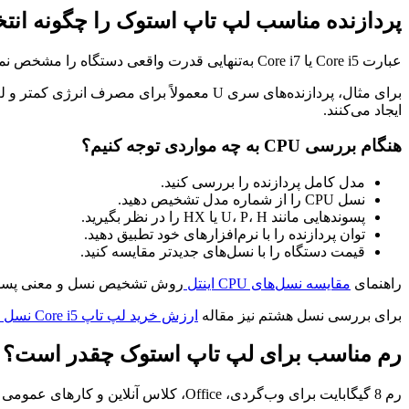
پردازنده مناسب لپ تاپ استوک را چگونه انتخ
عبارت Core i5 یا Core i7 به‌تنهایی قدرت واقعی دستگاه را مشخص نمی‌کند. مدل کامل پردازنده، نسل، پسوند، تعداد هسته‌ها و نوع لپ تاپ نیز اهمیت دارند.
ایجاد می‌کنند.
هنگام بررسی CPU به چه مواردی توجه کنیم؟
مدل کامل پردازنده را بررسی کنید.
نسل CPU را از شماره مدل تشخیص دهید.
پسوندهایی مانند U، P، H یا HX را در نظر بگیرید.
توان پردازنده را با نرم‌افزارهای خود تطبیق دهید.
قیمت دستگاه را با نسل‌های جدیدتر مقایسه کنید.
راهنمای
مقایسه نسل‌های CPU اینتل
روش تشخیص نسل و معنی پسونده
برای بررسی نسل هشتم نیز مقاله
ارزش خرید لپ تاپ Core i5 نسل 8
رم مناسب برای لپ تاپ استوک چقدر است؟
رم 8 گیگابایت برای وب‌گردی، Office، کلاس آنلاین و کارهای عمومی حداقل انتخاب منطقی محسوب می‌شود.