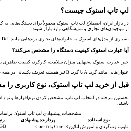
لپ تاپ استوک چیست؟
در بازار ایران، اصطلاح لپ تاپ استوک معمولاً برای دستگاه‌هایی به 
از موجودی‌های تجاری و نمایشگاهی وارد بازار شوند.
بسیاری از مدل‌های استوک به خانواده‌های تجاری برندهایی مانند HP، Dell و Lenovo تعلق دارند. سازندگان این سری‌ها را برای استفاده سازمانی، حمل‌ونقل کاری و فعالیت روزانه طراحی کرده‌اند.
آیا عبارت استوک کیفیت دستگاه را مشخص می‌کند؟
خیر. عبارت استوک به‌تنهایی میزان سلامت، کارکرد، کیفیت ظاهری یا
عنوان‌هایی مانند گرید A یا گرید B نیز همیشه تعریف یکسانی در همه فروشگاه‌ها ندارند. توضیحات دقیق درباره خط‌وخش، شکستگی، سلامت باتری، نمایشگر و قطعات را از فروشنده دریافت کنید.
قبل از خرید لپ تاپ استوک، نوع کاربری را 
نخستین مرحله در انتخاب لپ تاپ، مشخص کردن نرم‌افزارها و نوع استف
باشند.
مشخصات پیشنهادی لپ تاپ استوک براساس
نوع استفاده
پردازنده پیشنهادی
رم 
8GB
تایپ، وب‌گردی و آموزش آنلاین
Core i3 یا Core i5