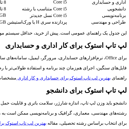
Core i5
اداری و حسابداری
8 تا 16GB
دانشجویی
Core i5 متناسب با رشته
8 تا 16GB
6GB
برنامه‌نویسی
Core i5 نسل جدیدتر
طراحی و مهندسی
پردازنده سری H یا ورک‌استیشن
16GB یا
این جدول یک راهنمای عمومی است. پیش از خرید، حداقل سیستم مورد 
لپ تاپ استوک برای کار اداری و حسابداری
برای Office، نرم‌افزارهای حسابداری، مرورگر، ایمیل، سامانه‌های سازمانی و فایل‌های Excel معمولاً پردازنده Core i5، رم 8 گیگابایت و حافظه SSD ترکیب مناسبی ایجاد می‌کند.
فایل‌های سنگین، اجرای هم‌زمان چند برنامه و استفاده طولانی‌تر با رم 16 گیگابایت روان‌تر خواهند بود. وجود بخش عددی کیبورد نیز برای بعضی کاربران حسابداری اهمیت دا
راهنمای
بهترین لپ تاپ استوک برای حسابداری و کار اداری
مشخصات م
لپ تاپ استوک برای دانشجو
دانشجو باید وزن لپ تاپ، اندازه شارژر، سلامت باتری و قابلیت حمل روزانه را در کنار مشخصات
رشته‌های مهندسی، معماری، گرافیک و برنامه‌نویسی ممکن است به رم ب
برای انتخاب براساس رشته تحصیلی، مقاله
بهترین لپ تاپ استوک بر