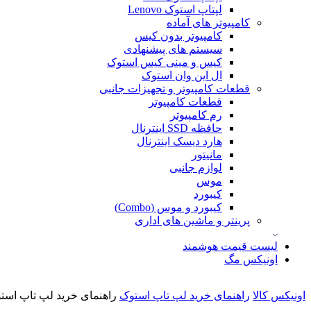
لپتاپ استوک Lenovo
کامپیوتر های آماده
کامپیوتر بدون کیس
سیستم های پیشنهادی
کیس و مینی کیس استوک
ال این وان استوک
قطعات کامپیوتر و تجهیزات جانبی
قطعات کامپیوتر
رم کامپیوتر
حافظه SSD اینترنال
هارد دیسک اینترنال
مانیتور
لوازم جانبی
موس
کیبورد
کیبورد و موس (Combo)
پرینتر و ماشین های اداری
لیست قیمت هوشمند
اونیکس مگ
اونیکس کالا
راهنمای خرید لپ تاپ استوک
راهنمای خرید لپ تاپ استوک