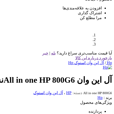
افزودن به علاقه‌مندی‌ها
اشتراک گذاری
مرا مطلع کن
آیا قیمت مناسب‌تری سراغ دارید؟
بله
|
خیر
بازخورد درباره این کالا
Hp
/
آل این وان استوک Hp
آل این وان All in one HP 800G6نسل10
دسته:
HP
،
آل این وان استوک
All in one HP 800G6
برند :
Hp
ویژگی‌های محصول
پردازنده