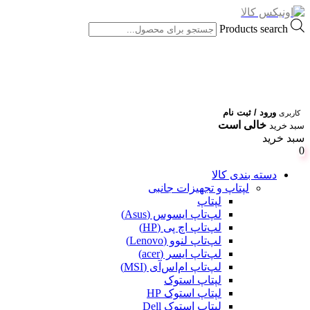
Products search
ورود / ثبت نام
کاربری
خالی است
سبد خرید
سبد خرید
0
دسته بندی کالا
لپتاپ و تجهیزات جانبی
لپتاپ
لپ‌تاپ ایسوس (Asus)
لپ‌تاپ اچ پی (HP)
لپ‌تاپ لنوو (Lenovo)
لپ‌تاپ ایسر (acer)
لپ‌تاپ ام‌اس‌آی (MSI)
لپتاپ استوک
لپتاپ استوک HP
لپتاپ استوک Dell