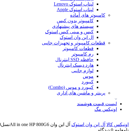
لپتاپ استوک Lenovo
لپتاپ استوک Apple
کامپیوتر های آماده
کامپیوتر بدون کیس
سیستم های پیشنهادی
کیس و مینی کیس استوک
ال این وان استوک
قطعات کامپیوتر و تجهیزات جانبی
قطعات کامپیوتر
رم کامپیوتر
حافظه SSD اینترنال
هارد دیسک اینترنال
لوازم جانبی
موس
کیبورد
کیبورد و موس (Combo)
پرینتر و ماشین های اداری
لیست قیمت هوشمند
اونیکس مگ
اونیکس کالا
آل این وان استوک
آل این وان All in one HP 800G6نسل10
نامعلوم
0 دیدگاه