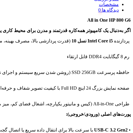
مشخصات
دیدگاه ها
All in One HP 800 G6
اگر به‌دنبال یک کامپیوتر همه‌کاره قدرتمند و مدرن برای محیط کاری یا منزل هستید، HP ProOne 800 G6 با سخت‌افزار نسل جدید ان
پردازنده
Intel Core i5 نسل 10
(قدرت پردازشی بالا، مصرف بهینه، م
رم 8 گیگابایت DDR4 قابل ارتقاء
حافظه پرسرعت SSD 256GB (روشن شدن سریع سیستم و اجرای نرم‌افزارها بدون لگ)
صفحه نمایش بزرگ 24 اینچ Full HD با کیفیت تصویر شفاف و حرفه‌ای
طراحی All-in-One (کیس و مانیتور یکپارچه، اشغال فضای کم، میز مرتب‌تر)
پورت‌های اصلی (ورودی/خروجی):
•
USB-C 3.2 Gen2
با سرعت بالا برای انتقال داده سریع یا اتصال گجت‌