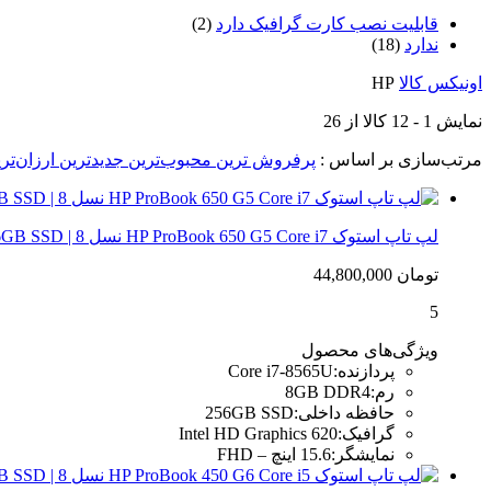
قابلیت نصب کارت گرافیک دارد
(2)
ندارد
(18)
اونیکس کالا
HP
نمایش
1
-
12
کالا از
26
مرتب‌سازی بر اساس :
پرفروش ترین
محبوب‌ترین
جدیدترین
ارزان‌تر
لپ تاپ استوک HP ProBook 650 G5 Core i7 نسل 8 | 8GB RAM، 256GB SSD
تومان
44,800,000
5
ویژگی‌های محصول
پردازنده
:
Core i7-8565U
رم
:
8GB DDR4
حافظه داخلی
:
256GB SSD
گرافیک
:
Intel HD Graphics 620
نمایشگر
:
15.6 اینچ – FHD