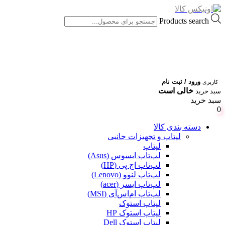
Products search
ورود / ثبت نام
کاربری
خالی است
سبد خرید
سبد خرید
0
دسته بندی کالا
لپتاپ و تجهیزات جانبی
لپتاپ
لپ‌تاپ ایسوس (Asus)
لپ‌تاپ اچ پی (HP)
لپ‌تاپ لنوو (Lenovo)
لپ‌تاپ ایسر (acer)
لپ‌تاپ ام‌اس‌آی (MSI)
لپتاپ استوک
لپتاپ استوک HP
لپتاپ استوک Dell