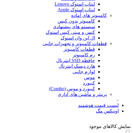
لپتاپ استوک Lenovo
لپتاپ استوک Apple
کامپیوتر های آماده
کامپیوتر بدون کیس
سیستم های پیشنهادی
کیس و مینی کیس استوک
ال این وان استوک
قطعات کامپیوتر و تجهیزات جانبی
قطعات کامپیوتر
رم کامپیوتر
حافظه SSD اینترنال
هارد دیسک اینترنال
لوازم جانبی
موس
کیبورد
کیبورد و موس (Combo)
پرینتر و ماشین های اداری
لیست قیمت هوشمند
اونیکس مگ
نمایش کالاهای موجود