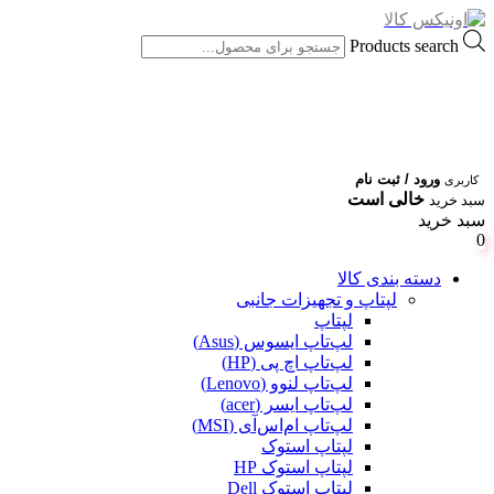
Products search
ورود / ثبت نام
کاربری
خالی است
سبد خرید
سبد خرید
0
دسته بندی کالا
لپتاپ و تجهیزات جانبی
لپتاپ
لپ‌تاپ ایسوس (Asus)
لپ‌تاپ اچ پی (HP)
لپ‌تاپ لنوو (Lenovo)
لپ‌تاپ ایسر (acer)
لپ‌تاپ ام‌اس‌آی (MSI)
لپتاپ استوک
لپتاپ استوک HP
لپتاپ استوک Dell