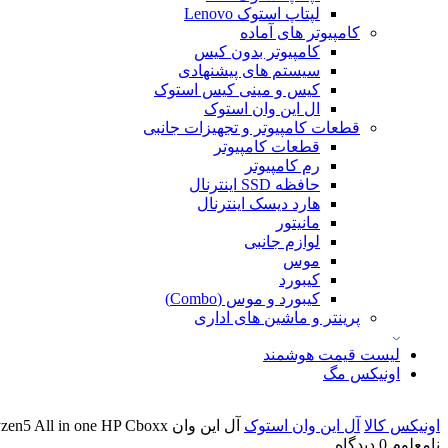
لپتاپ استوک Lenovo
کامپیوتر های آماده
کامپیوتر بدون کیس
سیستم های پیشنهادی
کیس و مینی کیس استوک
ال این وان استوک
قطعات کامپیوتر و تجهیزات جانبی
قطعات کامپیوتر
رم کامپیوتر
حافظه SSD اینترنال
هارد دیسک اینترنال
مانیتور
لوازم جانبی
موس
کیبورد
کیبورد و موس (Combo)
پرینتر و ماشین های اداری
لیست قیمت هوشمند
اونیکس مگ
اونیکس کالا
آل این وان استوک
آل این وان Ryzen5 All in one HP Cboxx
نامعلوم
0 دیدگاه