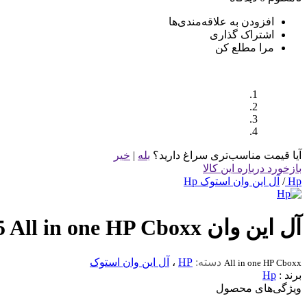
افزودن به علاقه‌مندی‌ها
اشتراک گذاری
مرا مطلع کن
آیا قیمت مناسب‌تری سراغ دارید؟
بله
|
خیر
بازخورد درباره این کالا
Hp
/
آل این وان استوک Hp
آل این وان Ryzen5 All in one HP Cboxx
دسته:
HP
،
آل این وان استوک
All in one HP Cboxx
برند :
Hp
ویژگی‌های محصول