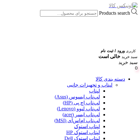
Products search
ورود / ثبت نام
کاربری
خالی است
سبد خرید
سبد خرید
0
دسته بندی کالا
لپتاپ و تجهیزات جانبی
لپتاپ
لپ‌تاپ ایسوس (Asus)
لپ‌تاپ اچ پی (HP)
لپ‌تاپ لنوو (Lenovo)
لپ‌تاپ ایسر (acer)
لپ‌تاپ ام‌اس‌آی (MSI)
لپتاپ استوک
لپتاپ استوک HP
لپتاپ استوک Dell