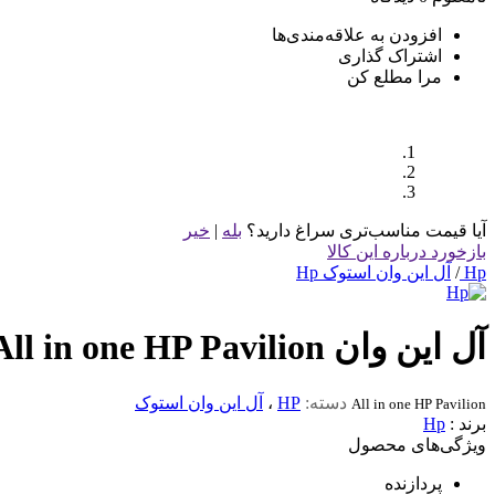
افزودن به علاقه‌مندی‌ها
اشتراک گذاری
مرا مطلع کن
آیا قیمت مناسب‌تری سراغ دارید؟
بله
|
خیر
بازخورد درباره این کالا
Hp
/
آل این وان استوک Hp
آل این وان Ryzen7 All in one HP Pavilion
دسته:
HP
،
آل این وان استوک
All in one HP Pavilion
برند :
Hp
ویژگی‌های محصول
پردازنده