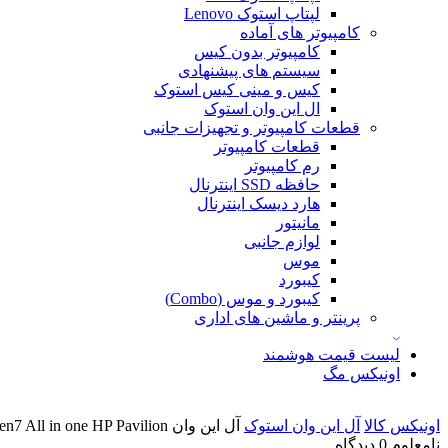
لپتاپ استوک Lenovo
کامپیوتر های آماده
کامپیوتر بدون کیس
سیستم های پیشنهادی
کیس و مینی کیس استوک
ال این وان استوک
قطعات کامپیوتر و تجهیزات جانبی
قطعات کامپیوتر
رم کامپیوتر
حافظه SSD اینترنال
هارد دیسک اینترنال
مانیتور
لوازم جانبی
موس
کیبورد
کیبورد و موس (Combo)
پرینتر و ماشین های اداری
لیست قیمت هوشمند
اونیکس مگ
اونیکس کالا
آل این وان استوک
آل این وان Ryzen7 All in one HP Pavilion
نامعلوم
0 دیدگاه