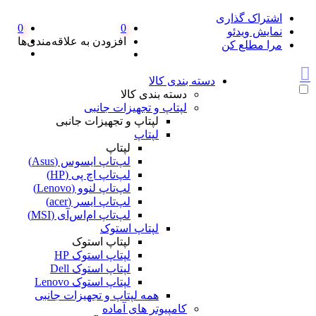
اشتراک گذاری
0
0
نمایش ویدئو
افزودن به علاقه‌مندی‌ها
مرا مطلع کن
دسته بندی کالا
دسته بندی کالا
لپتاپ و تجهیزات جانبی
لپتاپ و تجهیزات جانبی
لپتاپ
لپتاپ
لپ‌تاپ ایسوس (Asus)
لپ‌تاپ اچ پی (HP)
لپ‌تاپ لنوو (Lenovo)
لپ‌تاپ ایسر (acer)
لپ‌تاپ ام‌اس‌آی (MSI)
لپتاپ استوک
لپتاپ استوک
لپتاپ استوک HP
لپتاپ استوک Dell
لپتاپ استوک Lenovo
همه لپتاپ و تجهیزات جانبی
کامپیوتر های آماده