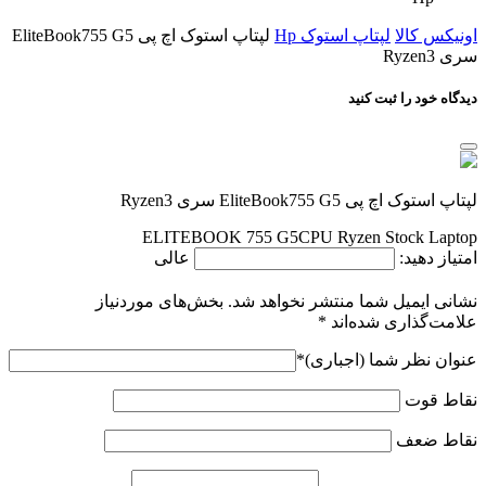
اونیکس کالا
لپتاپ استوک Hp
لپتاپ استوک اچ پی EliteBook755 G5
سری Ryzen3
دیدگاه خود را ثبت کنید
لپتاپ استوک اچ پی EliteBook755 G5 سری Ryzen3
ELITEBOOK 755 G5CPU Ryzen Stock Laptop
امتیاز دهید:
عالی
نشانی ایمیل شما منتشر نخواهد شد.
بخش‌های موردنیاز
علامت‌گذاری شده‌اند
*
عنوان نظر شما (اجباری)
*
نقاط قوت
نقاط ضعف