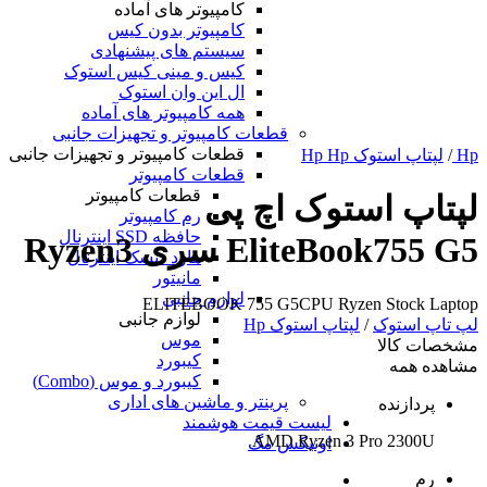
کامپیوتر های آماده
کامپیوتر بدون کیس
سیستم های پیشنهادی
کیس و مینی کیس استوک
ال این وان استوک
همه کامپیوتر های آماده
قطعات کامپیوتر و تجهیزات جانبی
قطعات کامپیوتر و تجهیزات جانبی
Hp
/
لپتاپ استوک Hp Hp
قطعات کامپیوتر
قطعات کامپیوتر
لپتاپ استوک اچ پی
رم کامپیوتر
حافظه SSD اینترنال
EliteBook755 G5 سری Ryzen3
هارد دیسک اینترنال
مانیتور
لوازم جانبی
ELITEBOOK 755 G5CPU Ryzen Stock Laptop
لوازم جانبی
لپ تاپ استوک
/
لپتاپ استوک Hp
موس
مشخصات کالا
کیبورد
مشاهده همه
کیبورد و موس (Combo)
پرینتر و ماشین های اداری
پردازنده
لیست قیمت هوشمند
AMD Ryzen 3 Pro 2300U
اونیکس مگ
رم