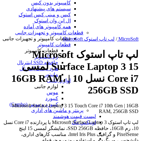
کامپیوتر بدون کیس
سیستم های پیشنهادی
کیس و مینی کیس استوک
ال این وان استوک
همه کامپیوتر های آماده
قطعات کامپیوتر و تجهیزات جانبی
قطعات کامپیوتر و تجهیزات جانبی
MicroSoft
/
لپ تاپ استوک MicroSoft
قطعات کامپیوتر
قطعات کامپیوتر
لپ تاپ استوک Microsoft
رم کامپیوتر
حافظه SSD اینترنال
Surface Laptop 3 15 لمسی
هارد دیسک اینترنال
مانیتور
Core i7 نسل 10 | 16GB RAM،
لوازم جانبی
لوازم جانبی
256GB SSD
موس
کیبورد
کیبورد و موس (Combo)
Microsoft Surface Laptop 3 15 Touch Core i7 10th Gen | 16GB
پرینتر و ماشین های اداری
RAM, 256GB SSD
لیست قیمت هوشمند
لپ تاپ استوک Microsoft Surface Laptop 3 با پردازنده Core i7 نسل
اونیکس مگ
10، رم 16GB، حافظه SSD 256GB، نمایشگر لمسی 15 اینچ
PixelSense و گرافیک Intel Iris Plus، مناسب کارهای اداری،
دانشجویی، وب‌گردی و استفاده روزمره حرفه‌ای.