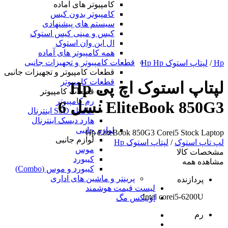
کامپیوتر های آماده
کامپیوتر بدون کیس
سیستم های پیشنهادی
کیس و مینی کیس استوک
ال این وان استوک
همه کامپیوتر های آماده
قطعات کامپیوتر و تجهیزات جانبی
Hp
/
لپتاپ استوک Hp Hp
قطعات کامپیوتر و تجهیزات جانبی
قطعات کامپیوتر
لپتاپ استوک اچ پی Hp
قطعات کامپیوتر
رم کامپیوتر
EliteBook 850G3 نسل 6
حافظه SSD اینترنال
هارد دیسک اینترنال
لوازم جانبی
Hp EliteBook 850G3 Corei5 Stock Laptop
لوازم جانبی
لپ تاپ استوک
/
لپتاپ استوک Hp
موس
مشخصات کالا
کیبورد
مشاهده همه
کیبورد و موس (Combo)
پرینتر و ماشین های اداری
پردازنده
لیست قیمت هوشمند
Intel corei5-6200U
اونیکس مگ
رم