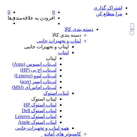
اشتراک گذاری
0
0
مرا مطلع کن
افزودن به علاقه‌مندی‌ها
دسته بندی کالا
دسته بندی کالا
لپتاپ و تجهیزات جانبی
لپتاپ و تجهیزات جانبی
لپتاپ
لپتاپ
لپ‌تاپ ایسوس (Asus)
لپ‌تاپ اچ پی (HP)
لپ‌تاپ لنوو (Lenovo)
لپ‌تاپ ایسر (acer)
لپ‌تاپ ام‌اس‌آی (MSI)
لپتاپ استوک
لپتاپ استوک
لپتاپ استوک HP
لپتاپ استوک Dell
لپتاپ استوک Lenovo
لپتاپ استوک Apple
همه لپتاپ و تجهیزات جانبی
کامپیوتر های آماده