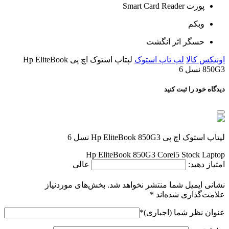
پورت Smart Card Reader
وبکم
حسگر اثر انگشت
اونیکس کالا
لپ تاپ استوک
لپتاپ استوک اچ پی Hp EliteBook
850G3 نسل 6
دیدگاه خود را ثبت کنید
لپتاپ استوک اچ پی Hp EliteBook 850G3 نسل 6
Hp EliteBook 850G3 Corei5 Stock Laptop
امتیاز دهید:
عالی
نشانی ایمیل شما منتشر نخواهد شد.
بخش‌های موردنیاز
علامت‌گذاری شده‌اند
*
عنوان نظر شما (اجباری)
*