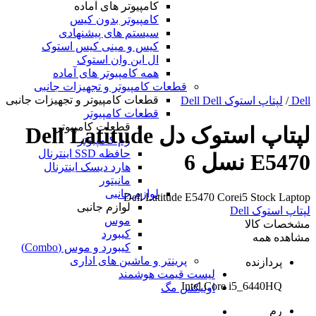
کامپیوتر های آماده
کامپیوتر بدون کیس
سیستم های پیشنهادی
کیس و مینی کیس استوک
ال این وان استوک
همه کامپیوتر های آماده
قطعات کامپیوتر و تجهیزات جانبی
قطعات کامپیوتر و تجهیزات جانبی
Dell
/
لپتاپ استوک Dell Dell
قطعات کامپیوتر
قطعات کامپیوتر
لپتاپ استوک دل Dell Latitude
رم کامپیوتر
حافظه SSD اینترنال
E5470 نسل 6
هارد دیسک اینترنال
مانیتور
لوازم جانبی
Dell Latitude E5470 Corei5 Stock Laptop
لوازم جانبی
لپتاپ استوک Dell
موس
مشخصات کالا
کیبورد
مشاهده همه
کیبورد و موس (Combo)
پرینتر و ماشین های اداری
پردازنده
لیست قیمت هوشمند
Intel Core i5_6440HQ
اونیکس مگ
رم