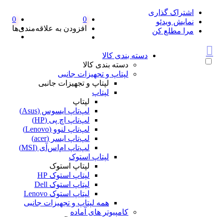
اشتراک گذاری
0
0
نمایش ویدئو
افزودن به علاقه‌مندی‌ها
مرا مطلع کن
دسته بندی کالا
دسته بندی کالا
لپتاپ و تجهیزات جانبی
لپتاپ و تجهیزات جانبی
لپتاپ
لپتاپ
لپ‌تاپ ایسوس (Asus)
لپ‌تاپ اچ پی (HP)
لپ‌تاپ لنوو (Lenovo)
لپ‌تاپ ایسر (acer)
لپ‌تاپ ام‌اس‌آی (MSI)
لپتاپ استوک
لپتاپ استوک
لپتاپ استوک HP
لپتاپ استوک Dell
لپتاپ استوک Lenovo
همه لپتاپ و تجهیزات جانبی
کامپیوتر های آماده