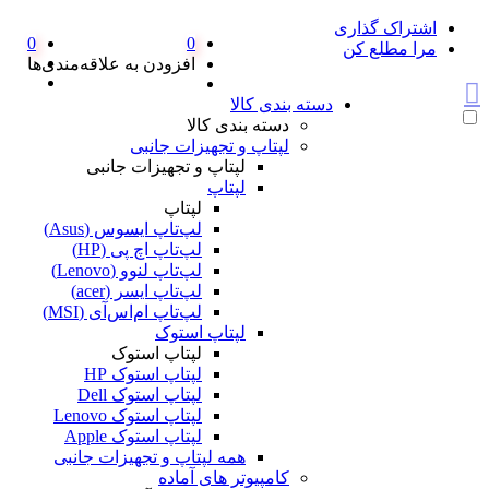
اشتراک گذاری
0
0
مرا مطلع کن
افزودن به علاقه‌مندی‌ها
دسته بندی کالا
دسته بندی کالا
لپتاپ و تجهیزات جانبی
لپتاپ و تجهیزات جانبی
لپتاپ
لپتاپ
لپ‌تاپ ایسوس (Asus)
لپ‌تاپ اچ پی (HP)
لپ‌تاپ لنوو (Lenovo)
لپ‌تاپ ایسر (acer)
لپ‌تاپ ام‌اس‌آی (MSI)
لپتاپ استوک
لپتاپ استوک
لپتاپ استوک HP
لپتاپ استوک Dell
لپتاپ استوک Lenovo
لپتاپ استوک Apple
همه لپتاپ و تجهیزات جانبی
کامپیوتر های آماده