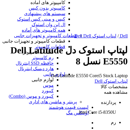
کامپیوتر های آماده
کامپیوتر بدون کیس
سیستم های پیشنهادی
کیس و مینی کیس استوک
ال این وان استوک
همه کامپیوتر های آماده
قطعات کامپیوتر و تجهیزات جانبی
Dell
/
لپتاپ استوک Dell Dell
قطعات کامپیوتر و تجهیزات جانبی
قطعات کامپیوتر
لپتاپ استوک دل Dell Latitude
قطعات کامپیوتر
رم کامپیوتر
E5550 نسل 8
حافظه SSD اینترنال
هارد دیسک اینترنال
لوازم جانبی
Dell Latitude E5550 Corei5 Stock Laptop
لوازم جانبی
لپتاپ استوک Dell
موس
مشخصات کالا
کیبورد
مشاهده همه
کیبورد و موس (Combo)
پرینتر و ماشین های اداری
پردازنده
لیست قیمت هوشمند
Intel Core i5-8350U
اونیکس مگ
رم