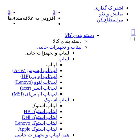
اشتراک گذاری
0
0
نمایش ویدئو
افزودن به علاقه‌مندی‌ها
مرا مطلع کن
دسته بندی کالا
دسته بندی کالا
لپتاپ و تجهیزات جانبی
لپتاپ و تجهیزات جانبی
لپتاپ
لپتاپ
لپ‌تاپ ایسوس (Asus)
لپ‌تاپ اچ پی (HP)
لپ‌تاپ لنوو (Lenovo)
لپ‌تاپ ایسر (acer)
لپ‌تاپ ام‌اس‌آی (MSI)
لپتاپ استوک
لپتاپ استوک
لپتاپ استوک HP
لپتاپ استوک Dell
لپتاپ استوک Lenovo
لپتاپ استوک Apple
همه لپتاپ و تجهیزات جانبی