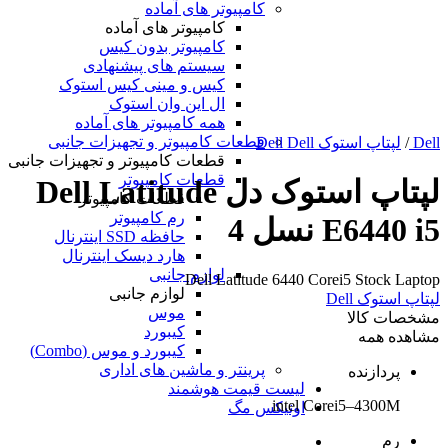
کامپیوتر های آماده
کامپیوتر های آماده
کامپیوتر بدون کیس
سیستم های پیشنهادی
کیس و مینی کیس استوک
ال این وان استوک
همه کامپیوتر های آماده
قطعات کامپیوتر و تجهیزات جانبی
Dell
/
لپتاپ استوک Dell Dell
قطعات کامپیوتر و تجهیزات جانبی
قطعات کامپیوتر
لپتاپ استوک دل Dell Latitude
قطعات کامپیوتر
رم کامپیوتر
E6440 i5 نسل 4
حافظه SSD اینترنال
هارد دیسک اینترنال
لوازم جانبی
Dell Latitude 6440 Corei5 Stock Laptop
لوازم جانبی
لپتاپ استوک Dell
موس
مشخصات کالا
کیبورد
مشاهده همه
کیبورد و موس (Combo)
پرینتر و ماشین های اداری
پردازنده
لیست قیمت هوشمند
intel Corei5–4300M
اونیکس مگ
رم