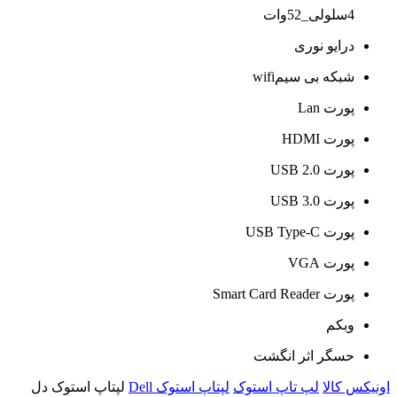
4سلولی_52وات
درایو نوری
شبکه بی سیمwifi
پورت Lan
پورت HDMI
پورت USB 2.0
پورت USB 3.0
پورت USB Type-C
پورت VGA
پورت Smart Card Reader
وبکم
حسگر اثر انگشت
اونیکس کالا
لپ تاپ استوک
لپتاپ استوک Dell
لپتاپ استوک دل