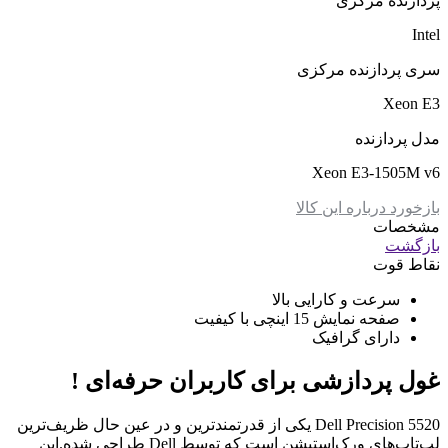
پردازنده مرکزی
Intel
سری پردازنده مرکزی
Xeon E3
مدل پردازنده
Xeon E3-1505M v6
بازخورد درباره این کالا
مشخصات
بازگشت
نقاط قوت
سرعت و کارایی بالا
صفحه نمایش 15 اینچی با کیفیت
دارای گرافیک
غول پردازشی برای کاربران حرفه‌ای !
Dell Precision 5520 یکی از قدرتمندترین و در عین حال ظریف‌ترین
لپ‌تاپ‌های ورک‌استیشن است که توسط Dell طراحی شده.این