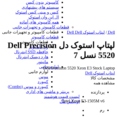
کامپیوتر بدون کیس
سیستم های پیشنهادی
کیس و مینی کیس استوک
ال این وان استوک
همه کامپیوتر های آماده
قطعات کامپیوتر و تجهیزات جانبی
قطعات کامپیوتر و تجهیزات جانبی
Dell
/
لپتاپ استوک Dell Dell
قطعات کامپیوتر
قطعات کامپیوتر
لپتاپ استوک دل Dell Precision
رم کامپیوتر
حافظه SSD اینترنال
5520 نسل 7
هارد دیسک اینترنال
مانیتور
لوازم جانبی
Dell Precision 5520 Xeon E3 Stock Laptop
لوازم جانبی
لپتاپ استوک Dell
موس
مشخصات کالا
کیبورد
مشاهده همه
کیبورد و موس (Combo)
پرینتر و ماشین های اداری
پردازنده
لیست قیمت هوشمند
Intel Xeon E3-1505M v6
اونیکس مگ
رم