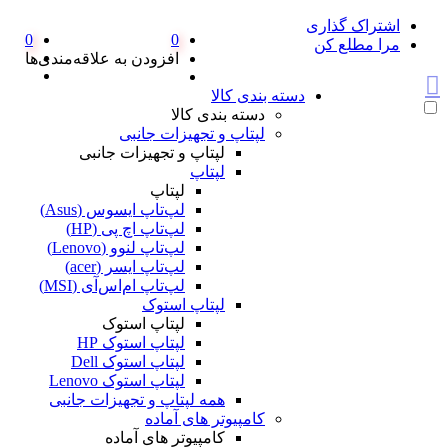
اشتراک گذاری
0
0
مرا مطلع کن
افزودن به علاقه‌مندی‌ها
دسته بندی کالا
دسته بندی کالا
لپتاپ و تجهیزات جانبی
لپتاپ و تجهیزات جانبی
لپتاپ
لپتاپ
لپ‌تاپ ایسوس (Asus)
لپ‌تاپ اچ پی (HP)
لپ‌تاپ لنوو (Lenovo)
لپ‌تاپ ایسر (acer)
لپ‌تاپ ام‌اس‌آی (MSI)
لپتاپ استوک
لپتاپ استوک
لپتاپ استوک HP
لپتاپ استوک Dell
لپتاپ استوک Lenovo
همه لپتاپ و تجهیزات جانبی
کامپیوتر های آماده
کامپیوتر های آماده