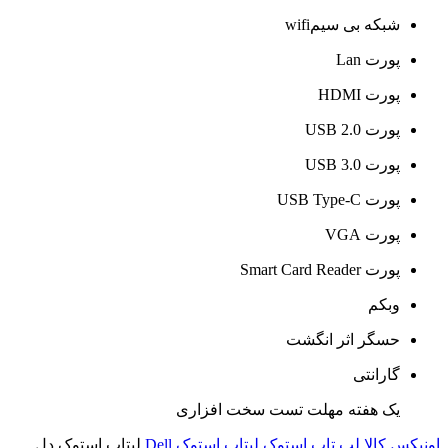
شبکه بی سیمwifi
پورت Lan
پورت HDMI
پورت USB 2.0
پورت USB 3.0
پورت USB Type-C
پورت VGA
پورت Smart Card Reader
وبکم
حسگر اثر انگشت
گارانتی
یک هفته مهلت تست سخت افزاری
اونیکس کالا
لپ تاپ استوک
لپتاپ استوک Dell
لپتاپ استوک دل