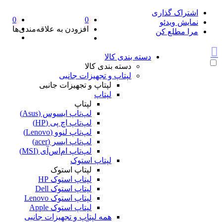
اشتراک گذاری
0
0
نمایش ویدئو
افزودن به علاقه‌مندی‌ها
مرا مطلع کن
دسته بندی کالا
دسته بندی کالا
لپتاپ و تجهیزات جانبی
لپتاپ و تجهیزات جانبی
لپتاپ
لپتاپ
لپ‌تاپ ایسوس (Asus)
لپ‌تاپ اچ پی (HP)
لپ‌تاپ لنوو (Lenovo)
لپ‌تاپ ایسر (acer)
لپ‌تاپ ام‌اس‌آی (MSI)
لپتاپ استوک
لپتاپ استوک
لپتاپ استوک HP
لپتاپ استوک Dell
لپتاپ استوک Lenovo
لپتاپ استوک Apple
همه لپتاپ و تجهیزات جانبی