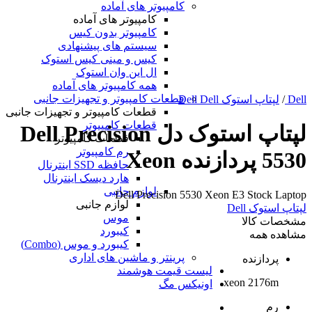
کامپیوتر های آماده
کامپیوتر های آماده
کامپیوتر بدون کیس
سیستم های پیشنهادی
کیس و مینی کیس استوک
ال این وان استوک
همه کامپیوتر های آماده
قطعات کامپیوتر و تجهیزات جانبی
Dell
/
لپتاپ استوک Dell Dell
قطعات کامپیوتر و تجهیزات جانبی
قطعات کامپیوتر
لپتاپ استوک دل Dell Precision
قطعات کامپیوتر
رم کامپیوتر
5530 پردازنده Xeon
حافظه SSD اینترنال
هارد دیسک اینترنال
لوازم جانبی
Dell Precision 5530 Xeon E3 Stock Laptop
لوازم جانبی
لپتاپ استوک Dell
موس
مشخصات کالا
کیبورد
مشاهده همه
کیبورد و موس (Combo)
پرینتر و ماشین های اداری
پردازنده
لیست قیمت هوشمند
xeon 2176m
اونیکس مگ
رم