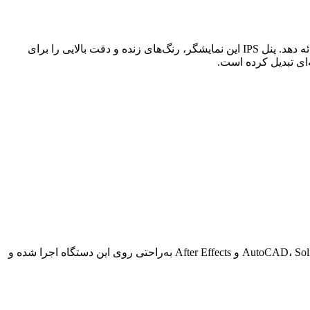
Precision 7520 به یک نمایشگر 15.6 اینچی با رزولوشن Full HD (1920×1080)مجهز است که بسته به مدل، می‌تواند کیفیت تصویر متفاوتی ارائه دهد. پنل IPS این نمایشگر، رنگ‌های زنده و دقت بالایی را برای
عملکرد این لپ‌تاپ در نرم‌افزارهای سنگین مهندسی و طراحی فوق‌العاده است. نرم‌افزارهایی مانند AutoCAD، SolidWorks، Revit، 3ds Max، Premiere Pro و After Effects به‌راحتی روی این دستگاه اجرا شده و