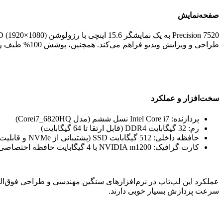
صفحه‌نمایش
طراحی و ویرایش ویدیو فراهم می‌کند. همچنین، پوشش 100% طیف رنگی sRGB آن را به گزینه‌ای ایده‌آل برای طراحان و ویرایشگران حرفه‌ای تبدیل کرده است.
سخت‌افزار و عملکرد
پردازنده: Intel Core i7 نسل ششم (مدل Corei7_6820HQ)
رم: 32 گیگابایت DDR4 (قابل ارتقا تا 64 گیگابایت)
حافظه داخلی: 512 گیگابایت SSD (پشتیبانی از NVMe و قابلیت ارتقا)
کارت گرافیک: NVIDIA m1200 با 4 گیگابایت حافظه اختصاصی GDDR5
سرعت پردازش بسیار خوبی دارند.