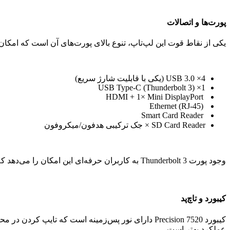
پورت‌ها و اتصالات
یکی از نقاط قوت این لپ‌تاپ، تنوع بالای پورت‌های آن است که امکان
4× USB 3.0 (یکی با قابلیت شارژ سریع)
1× USB Type-C (Thunderbolt 3)
HDMI + 1× Mini DisplayPort
Ethernet (RJ-45)
Smart Card Reader
SD Card Reader × جک ترکیبی هدفون/میکروفون
وجود پورت Thunderbolt 3 به کاربران حرفه‌ای این امکان را می‌دهد که نمایشگرهای 4K، حافظه‌های پرسرعت و سایر تجهیزات حرفه‌ای را به سیستم متصل کنند.
کیبورد و تاچ‌پد
کیبورد Precision 7520 دارای نور پس‌زمینه است که ت
عملکرد بهتر است.