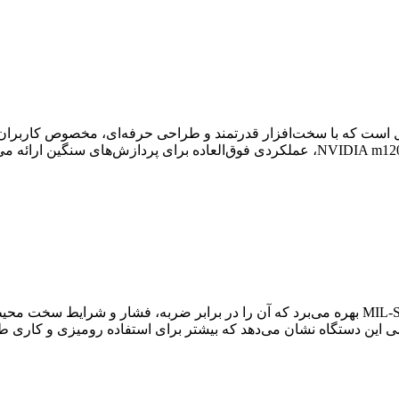
رک‌استیشن‌های قابل حمل است که با سخت‌افزار قدرتمند و طراحی حرفه‌ای، مخص
لپ‌تاپ Precision 7520 از بدنه‌ای مقاوم با استاندارد نظامی MIL-STD 810G بهره می‌برد که آن ر