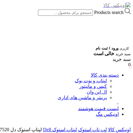
Products search
ورود / ثبت نام
کاربری
خالی است
سبد خرید
سبد خرید
0
دسته بندی کالا
لپتاپ و نوت بوک
کیس و مانیتور
ال این وان
پرینتر و ماشین های اداری
لیست قیمت هوشمند
اونیکس مگ
اونیکس کالا
لپ تاپ استوک
لپتاپ استوک Dell
لپتاپ استوک دل Dell Precision 7520 نسل 6