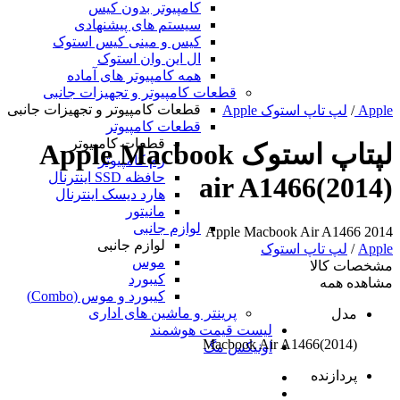
کامپیوتر بدون کیس
سیستم های پیشنهادی
کیس و مینی کیس استوک
ال این وان استوک
همه کامپیوتر های آماده
قطعات کامپیوتر و تجهیزات جانبی
قطعات کامپیوتر و تجهیزات جانبی
Apple
/
لپ تاپ استوک Apple
قطعات کامپیوتر
قطعات کامپیوتر
لپتاپ استوک Apple Macbook
رم کامپیوتر
حافظه SSD اینترنال
air A1466(2014)
هارد دیسک اینترنال
مانیتور
لوازم جانبی
Apple Macbook Air A1466 2014
لوازم جانبی
Apple
/
لپ تاپ استوک
موس
مشخصات کالا
کیبورد
مشاهده همه
کیبورد و موس (Combo)
پرینتر و ماشین های اداری
مدل
لیست قیمت هوشمند
Macbook Air A1466(2014)
اونیکس مگ
پردازنده