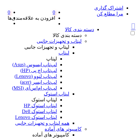
اشتراک گذاری
0
0
مرا مطلع کن
افزودن به علاقه‌مندی‌ها
دسته بندی کالا
دسته بندی کالا
لپتاپ و تجهیزات جانبی
لپتاپ و تجهیزات جانبی
لپتاپ
لپتاپ
لپ‌تاپ ایسوس (Asus)
لپ‌تاپ اچ پی (HP)
لپ‌تاپ لنوو (Lenovo)
لپ‌تاپ ایسر (acer)
لپ‌تاپ ام‌اس‌آی (MSI)
لپتاپ استوک
لپتاپ استوک
لپتاپ استوک HP
لپتاپ استوک Dell
لپتاپ استوک Lenovo
همه لپتاپ و تجهیزات جانبی
کامپیوتر های آماده
کامپیوتر های آماده