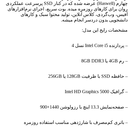
چهارم (Haswell) عرضه شده که در کنار SSD پرسرعت عملکردی
روان برای کارهای روزمره میده. بوت سریع، اجرای نرم‌افزارهای
آفیس، وب‌گردی، کلاس آنلاین، تولید محتوا سبک و کارهای
دانشجویی بدون دردسر انجام میشه.
مشخصات رایج این مدل:
– پردازنده Intel Core i5 نسل 4
– رم 4GB یا 8GB DDR3
– حافظه SSD با ظرفیت 128GB یا 256GB
– گرافیک Intel HD Graphics 5000
– صفحه‌نمایش 13.3 اینچ با رزولوشن 1440×900
– باتری کم‌مصرف با شارژدهی مناسب استفاده روزمره