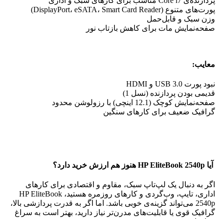
پردازنده‌ی Core i7 مناسب برای کارهای سبک و اداری
پورت‌های متنوع (DisplayPort، eSATA، Smart Card Reader)
وزن سبک و قابل‌حمل
صفحه‌نمایش مات برای کاهش بازتاب نور
معایب:
نبود پورت USB 3.0 و HDMI
قدیمی بودن پردازنده (نسل 1)
صفحه‌نمایش کوچک (12.1 اینچی) با رزولوشن محدود
گرافیک ضعیف برای کارهای سنگین
آیا HP EliteBook 2540p هنوز هم ارزش خرید دارد؟
اگر به دنبال یک لپ‌تاپ سبک، مقاوم و اقتصادی برای کارهای
اداری، تایپ، وب‌گردی و کارهای روزمره هستید، HP EliteBook
2540p می‌تواند گزینه‌ی خوبی باشد. اما اگر به قدرت پردازشی بالا،
گرافیک قوی یا قابلیت‌های مدرن‌تر نیاز دارید، بهتر است به سراغ