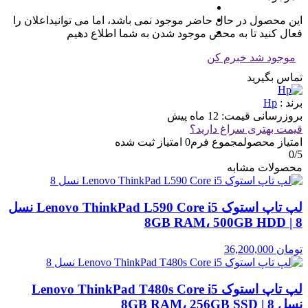
این محصول در حال حاضر موجود نمی باشد، اما می توانیداعلان را
فعال کنید تا به محض موجود شدن به شما اطلاع دهیم
موجود شد خبرم کن
تماس بگیرید
برند :
Hp
بروزرسانی قیمت:
12 ماه پیش
قیمت بهتری سراغ دارید؟
امتیاز محصول
مجموع فرم
0
امتیاز ثبت شده
0
/5
محصولات مشابه
لپ تاپ استوک Lenovo ThinkPad L590 Core i5 نسل
8 | 8GB RAM، 500GB HDD
تومان
36,200,000
لپ تاپ استوک Lenovo ThinkPad T480s Core i5
نسل 8 | 8GB RAM، 256GB SSD