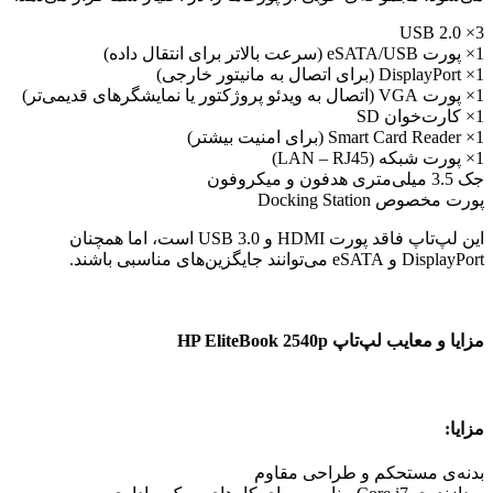
3× USB 2.0
1× پورت eSATA/USB (سرعت بالاتر برای انتقال داده)
1× DisplayPort (برای اتصال به مانیتور خارجی)
1× پورت VGA (اتصال به ویدئو پروژکتور یا نمایشگرهای قدیمی‌تر)
1× کارت‌خوان SD
1× Smart Card Reader (برای امنیت بیشتر)
1× پورت شبکه (LAN – RJ45)
جک 3.5 میلی‌متری هدفون و میکروفون
پورت مخصوص Docking Station
این لپ‌تاپ فاقد پورت HDMI و USB 3.0 است، اما همچنان
DisplayPort و eSATA می‌توانند جایگزین‌های مناسبی باشند.
مزایا و معایب لپ‌تاپ HP EliteBook 2540p
مزایا:
بدنه‌ی مستحکم و طراحی مقاوم