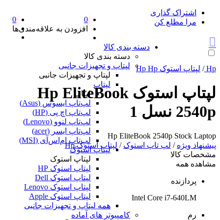
اشتراک گذاری
0
0
مرا مطلع کن
افزودن به علاقه‌مندی‌ها
دسته بندی کالا
دسته بندی کالا
لپتاپ و تجهیزات جانبی
Hp
/
لپتاپ استوک Hp Hp
لپتاپ و تجهیزات جانبی
لپتاپ
لپتاپ استوک Hp EliteBook
لپتاپ
لپ‌تاپ ایسوس (Asus)
2540p نسل 1
لپ‌تاپ اچ پی (HP)
لپ‌تاپ لنوو (Lenovo)
لپ‌تاپ ایسر (acer)
Hp EliteBook 2540p Stock Laptop
لپ‌تاپ ام‌اس‌آی (MSI)
پیشنهاد ویژه
/
لپ تاپ استوک
/
لپتاپ استوک Hp
لپتاپ استوک
مشخصات کالا
لپتاپ استوک
مشاهده همه
لپتاپ استوک HP
لپتاپ استوک Dell
پردازنده
لپتاپ استوک Lenovo
لپتاپ استوک Apple
Intel Core i7-640LM
همه لپتاپ و تجهیزات جانبی
رم
کامپیوتر های آماده