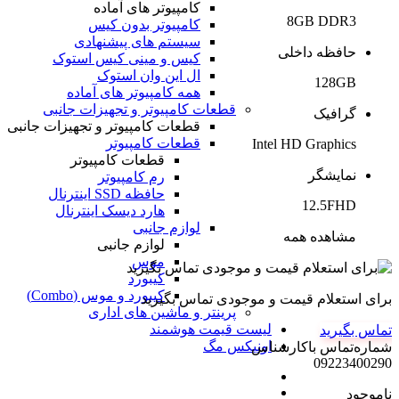
کامپیوتر های آماده
8GB DDR3
کامپیوتر بدون کیس
سیستم های پیشنهادی
حافظه داخلی
کیس و مینی کیس استوک
ال این وان استوک
128GB
همه کامپیوتر های آماده
قطعات کامپیوتر و تجهیزات جانبی
گرافیک
قطعات کامپیوتر و تجهیزات جانبی
قطعات کامپیوتر
Intel HD Graphics
قطعات کامپیوتر
نمایشگر
رم کامپیوتر
حافظه SSD اینترنال
12.5FHD
هارد دیسک اینترنال
لوازم جانبی
مشاهده همه
لوازم جانبی
موس
کیبورد
کیبورد و موس (Combo)
برای استعلام قیمت و موجودی تماس بگیرید
پرینتر و ماشین های اداری
لیست قیمت هوشمند
تماس بگیرید
اونیکس مگ
شماره‌تماس‌ با‌کارشناس
09223400290
ناموجود