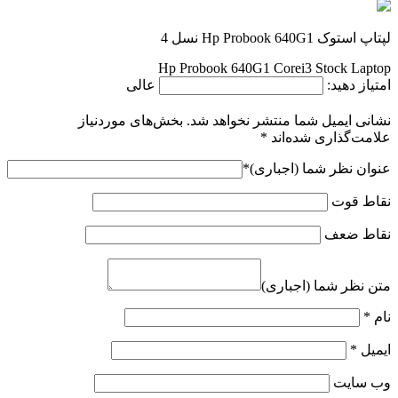
لپتاپ استوک Hp Probook 640G1 نسل 4
Hp Probook 640G1 Corei3 Stock Laptop
امتیاز دهید:
عالی
نشانی ایمیل شما منتشر نخواهد شد.
بخش‌های موردنیاز
علامت‌گذاری شده‌اند
*
عنوان نظر شما (اجباری)
*
نقاط قوت
نقاط ضعف
متن نظر شما (اجباری)
نام
*
ایمیل
*
وب‌ سایت