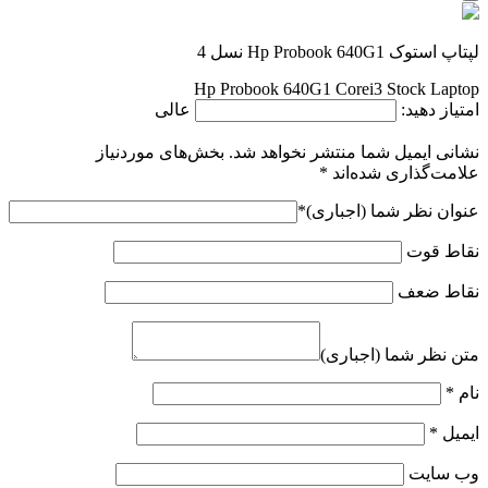
لپتاپ استوک Hp Probook 640G1 نسل 4
Hp Probook 640G1 Corei3 Stock Laptop
امتیاز دهید:
عالی
نشانی ایمیل شما منتشر نخواهد شد.
بخش‌های موردنیاز
علامت‌گذاری شده‌اند
*
عنوان نظر شما (اجباری)
*
نقاط قوت
نقاط ضعف
متن نظر شما (اجباری)
نام
*
ایمیل
*
وب‌ سایت