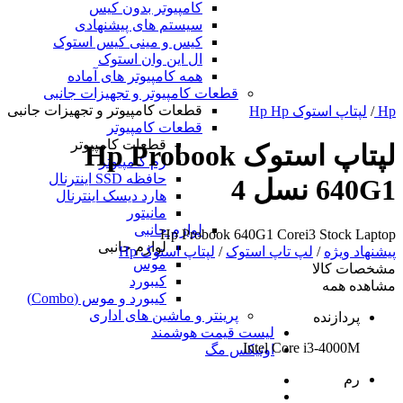
کامپیوتر بدون کیس
سیستم های پیشنهادی
کیس و مینی کیس استوک
ال این وان استوک
همه کامپیوتر های آماده
قطعات کامپیوتر و تجهیزات جانبی
قطعات کامپیوتر و تجهیزات جانبی
Hp
/
لپتاپ استوک Hp Hp
قطعات کامپیوتر
قطعات کامپیوتر
لپتاپ استوک Hp Probook
رم کامپیوتر
حافظه SSD اینترنال
640G1 نسل 4
هارد دیسک اینترنال
مانیتور
لوازم جانبی
Hp Probook 640G1 Corei3 Stock Laptop
لوازم جانبی
پیشنهاد ویژه
/
لپ تاپ استوک
/
لپتاپ استوک Hp
موس
مشخصات کالا
کیبورد
مشاهده همه
کیبورد و موس (Combo)
پرینتر و ماشین های اداری
پردازنده
لیست قیمت هوشمند
Intel Core i3-4000M
اونیکس مگ
رم