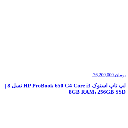
لپ تاپ استوک HP ProBook 650 G4 Core i3 نسل 8 |
8GB RAM، 256GB SSD
تومان
32,960,000
لپ تاپ استوک HP 250 G7 Core i3 نسل 7 | 8GB
RAM، 256GB SSD
تومان
28,800,000
نقد و بررسی
نمایش بیشتر
یک انتخاب ایده‌آل برای عملکرد حرفه‌ای و روزمره اگر به دنبال یک
لپتاپ با عملکرد قدرتمند و طراحی ساده و مقاوم هستید، HP
ProBook 650 G2 با پردازنده Core i5 نسل 6 می‌تواند پاسخگوی
نیازهای شما باشد. این لپتاپ استوک مناسب برای کسب‌وکارها و
کاربرانی است که به یک دستگاه قابل اعتماد و با...