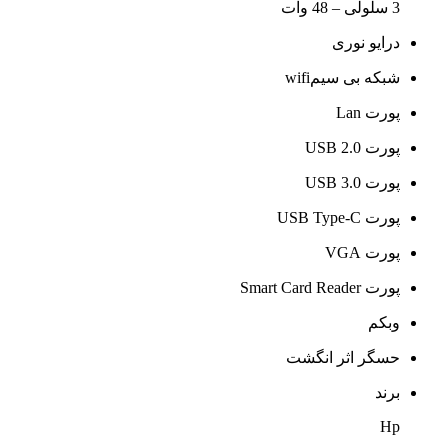
دیدگاه خود را ثبت کنید
لپتاپ استوک Hp Probook 650G2
Hp Probook 650G2 Corei5 Stock Laptop
امتیاز دهید:
عالی
نشانی ایمیل شما منتشر نخواهد شد.
بخش‌های موردنیاز
علامت‌گذاری شده‌اند
*
عنوان نظر شما (اجباری)
*
نقاط قوت
نقاط ضعف
متن نظر شما (اجباری)
نام
*