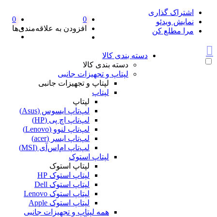
اشتراک گذاری
0
0
نمایش ویدئو
افزودن به علاقه‌مندی‌ها
مرا مطلع کن
دسته بندی کالا
دسته بندی کالا
لپتاپ و تجهیزات جانبی
لپتاپ و تجهیزات جانبی
لپتاپ
لپتاپ
لپ‌تاپ ایسوس (Asus)
لپ‌تاپ اچ پی (HP)
لپ‌تاپ لنوو (Lenovo)
لپ‌تاپ ایسر (acer)
لپ‌تاپ ام‌اس‌آی (MSI)
لپتاپ استوک
لپتاپ استوک
لپتاپ استوک HP
لپتاپ استوک Dell
لپتاپ استوک Lenovo
لپتاپ استوک Apple
همه لپتاپ و تجهیزات جانبی