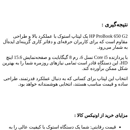
کیفیت استثنایی: لپ‌تاپ‌های استوک ما با دقت بررسی و
تست شده‌اند تا بهترین عملکرد را به شما ارائه دهند.
مشخصات
بازگشت
پردازنده مرکزی
Intel
سری پردازنده مرکزی
Intel-Corei5
مدل پردازنده
Corei5-6200U
نسل پردازنده
نسل ششم اینتل – Skylake
ظرفیت حافظه کش
3MB