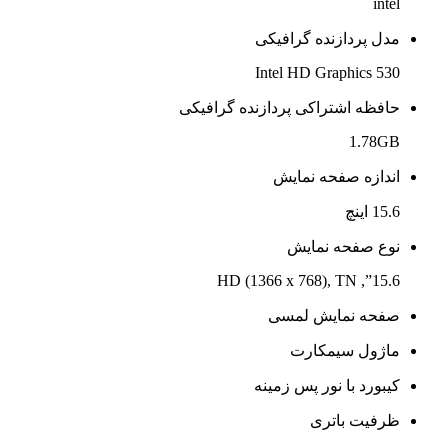
شبکه بی سیمwifi
پورت Lan
پورت USB 2.0
پورت USB 3.0
پورت USB Type-C
پورت VGA
پورت Smart Card Reader
وبکم
حسگر اثر انگشت
برند
Hp
اونیکس کالا
لپ تاپ استوک
لپتاپ استوک Hp Probook 650G2