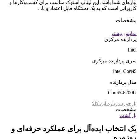
هستید، HP ProBook 650 G2 با پردازنده Core i5 نسل 6 می‌تواند
پاسخگوی نیازهای شما باشد. این لپتاپ استوک مناسب برای
کسب‌وکارها و کاربرانی است که به یک دستگاه قابل اعتماد و با
کارایی بالا نیاز دارند.
عملکرد قوی و بی‌وقفه
با پردازنده Intel Core i5 نسل 6، HP ProBook 650 G2 به راحتی
می‌تواند تمامی وظایف روزمره شما را انجام دهد.
از ویرایش اسناد و جداول گرفته تا وب‌گردی و کارهای مختلف، این
لپتاپ برای انجام کارهای روزانه با سرعت و کارایی بالا طراحی
شده است.
همچنین، با رم 8 گیگابایت، شما می‌توانید همزمان چندین برنامه را
باز کرده و از عملکرد روان و بدون تأخیر آن لذت ببرید.