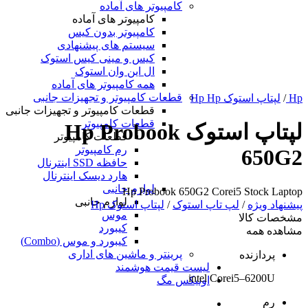
کامپیوتر های آماده
کامپیوتر های آماده
کامپیوتر بدون کیس
سیستم های پیشنهادی
کیس و مینی کیس استوک
ال این وان استوک
همه کامپیوتر های آماده
قطعات کامپیوتر و تجهیزات جانبی
Hp
/
لپتاپ استوک Hp Hp
قطعات کامپیوتر و تجهیزات جانبی
قطعات کامپیوتر
لپتاپ استوک Hp Probook
قطعات کامپیوتر
رم کامپیوتر
650G2
حافظه SSD اینترنال
هارد دیسک اینترنال
لوازم جانبی
Hp Probook 650G2 Corei5 Stock Laptop
لوازم جانبی
پیشنهاد ویژه
/
لپ تاپ استوک
/
لپتاپ استوک Hp
موس
مشخصات کالا
کیبورد
مشاهده همه
کیبورد و موس (Combo)
پرینتر و ماشین های اداری
پردازنده
لیست قیمت هوشمند
intel Corei5–6200U
اونیکس مگ
رم