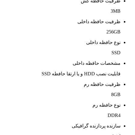
Intel HD Graphics 530
حافظه اشتراکی پردازنده گرافیکی
1.78GB
اندازه صفحه نمایش
15.6 اینچ
نوع صفحه نمایش
15.6”, HD (1366 x 768), TN
صفحه نمایش لمسی
ماژول سیمکارت
کیبورد با نور پس زمینه
ظرفیت باتری
3 سلولی – 48 وات
درایو نوری