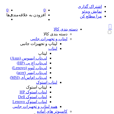
اشتراک گذاری
0
0
نمایش ویدئو
افزودن به علاقه‌مندی‌ها
مرا مطلع کن
دسته بندی کالا
دسته بندی کالا
لپتاپ و تجهیزات جانبی
لپتاپ و تجهیزات جانبی
لپتاپ
لپتاپ
لپ‌تاپ ایسوس (Asus)
لپ‌تاپ اچ پی (HP)
لپ‌تاپ لنوو (Lenovo)
لپ‌تاپ ایسر (acer)
لپ‌تاپ ام‌اس‌آی (MSI)
لپتاپ استوک
لپتاپ استوک
لپتاپ استوک HP
لپتاپ استوک Dell
لپتاپ استوک Lenovo
همه لپتاپ و تجهیزات جانبی
کامپیوتر های آماده