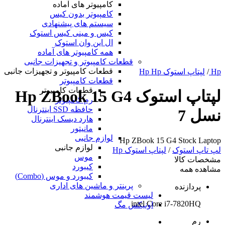
کامپیوتر های آماده
کامپیوتر بدون کیس
سیستم های پیشنهادی
کیس و مینی کیس استوک
ال این وان استوک
همه کامپیوتر های آماده
قطعات کامپیوتر و تجهیزات جانبی
قطعات کامپیوتر و تجهیزات جانبی
Hp
/
لپتاپ استوک Hp Hp
قطعات کامپیوتر
قطعات کامپیوتر
لپتاپ استوک Hp ZBook 15 G4
رم کامپیوتر
حافظه SSD اینترنال
نسل 7
هارد دیسک اینترنال
مانیتور
لوازم جانبی
Hp ZBook 15 G4 Stock Laptop
لوازم جانبی
لپ تاپ استوک
/
لپتاپ استوک Hp
موس
مشخصات کالا
کیبورد
مشاهده همه
کیبورد و موس (Combo)
پرینتر و ماشین های اداری
پردازنده
لیست قیمت هوشمند
intel Core i7-7820HQ
اونیکس مگ
رم