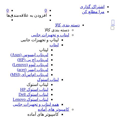
اشتراک گذاری
0
0
مرا مطلع کن
افزودن به علاقه‌مندی‌ها
دسته بندی کالا
دسته بندی کالا
لپتاپ و تجهیزات جانبی
لپتاپ و تجهیزات جانبی
لپتاپ
لپتاپ
لپ‌تاپ ایسوس (Asus)
لپ‌تاپ اچ پی (HP)
لپ‌تاپ لنوو (Lenovo)
لپ‌تاپ ایسر (acer)
لپ‌تاپ ام‌اس‌آی (MSI)
لپتاپ استوک
لپتاپ استوک
لپتاپ استوک HP
لپتاپ استوک Dell
لپتاپ استوک Lenovo
همه لپتاپ و تجهیزات جانبی
کامپیوتر های آماده
کامپیوتر های آماده