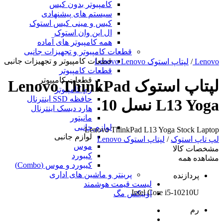
کامپیوتر بدون کیس
سیستم های پیشنهادی
کیس و مینی کیس استوک
ال این وان استوک
همه کامپیوتر های آماده
قطعات کامپیوتر و تجهیزات جانبی
قطعات کامپیوتر و تجهیزات جانبی
Lenovo
/
لپتاپ استوک Lenovo Lenovo
قطعات کامپیوتر
قطعات کامپیوتر
لپتاپ استوک Lenovo ThinkPad
رم کامپیوتر
حافظه SSD اینترنال
L13 Yoga نسل 10
هارد دیسک اینترنال
مانیتور
لوازم جانبی
Lenovo ThinkPad L13 Yoga Stock Laptop
لوازم جانبی
لپ تاپ استوک
/
لپتاپ استوک Lenovo
موس
مشخصات کالا
کیبورد
مشاهده همه
کیبورد و موس (Combo)
پرینتر و ماشین های اداری
پردازنده
لیست قیمت هوشمند
Intel Core i5-10210U
اونیکس مگ
رم