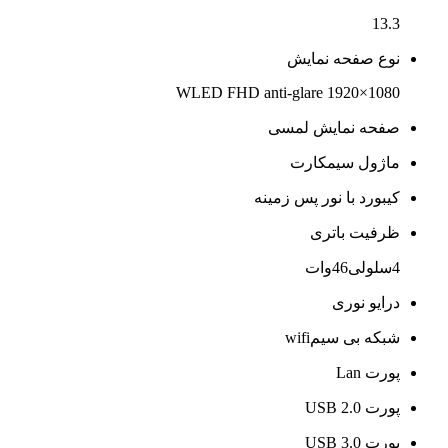
13.3
نوع صفحه نمایش
WLED FHD anti-glare 1920×1080
صفحه نمایش لمسی
ماژول سیمکارت
کیبورد با نور پس زمینه
ظرفیت باتری
4سلولی46وات
درایو نوری
شبکه بی سیمwifi
پورت Lan
پورت USB 2.0
پورت USB 3.0